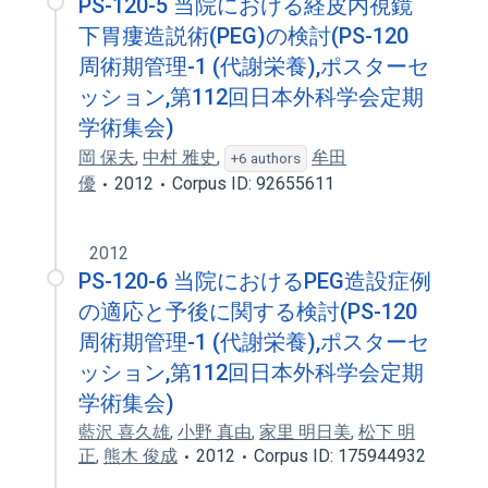
PS-120-5 当院における経皮内視鏡
下胃瘻造説術(PEG)の検討(PS-120
周術期管理-1 (代謝栄養),ポスターセ
ッション,第112回日本外科学会定期
学術集会)
岡 保夫
,
中村 雅史
,
牟田
+6 authors
優
2012
Corpus ID: 92655611
2012
PS-120-6 当院におけるPEG造設症例
の適応と予後に関する検討(PS-120
周術期管理-1 (代謝栄養),ポスターセ
ッション,第112回日本外科学会定期
学術集会)
藍沢 喜久雄
,
小野 真由
,
家里 明日美
,
松下 明
正
,
熊木 俊成
2012
Corpus ID: 175944932