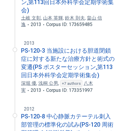
ン,第113回日本外科学会定期学術集
会)
土岐 文彰
,
山本 英輝
,
鈴木 則夫
,
畠山 信
逸
2013
Corpus ID: 173659485
2013
PS-120-3 当施設における胆道閉鎖
症に対する新たな治療方針と術式の
変遷(PS ポスターセッション,第113
回日本外科学会定期学術集会)
深堀 優
,
浅桐 公男
,
八木
+7 authors
実
2013
Corpus ID: 173351997
2012
PS-120-8 中心静脈カテーテル刺入
部管理の標準化の試み(PS-120 周術