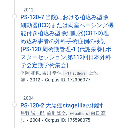
2012
PS-120-7 当院における植込み型除
細動器(ICD)または両室ペーシング機
能付き植込み型除細動器(CRT-D)埋
め込み患者の外科手術症例の検討
(PS-120 周術期管理-1 (代謝栄養),ポ
スターセッション,第112回日本外科
学会定期学術集会)
平岡 和也
,
吉川 幸伸
,
上池
+11 authors
渉
2012
Corpus ID: 172396077
2004
PS-120-2 大腸癌stageIIIaの検討
星野 誠一郎
,
前川 隆文
,
白日 高
+4 authors
歩
2004
Corpus ID: 175598075