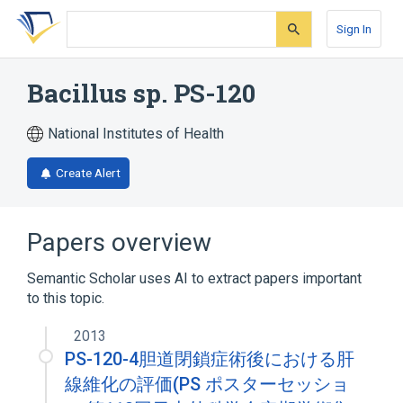
Skip
Skip
Skip
to
to
to
Sign In
search
main
account
form
content
menu
Bacillus sp. PS-120
National Institutes of Health
Create Alert
Papers overview
Semantic Scholar uses AI to extract papers important
to this topic.
2013
PS-120-4胆道閉鎖症術後における肝
線維化の評価(PS ポスターセッショ