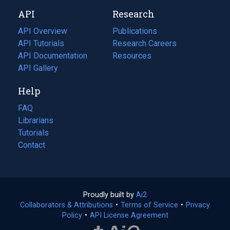
new
a
API
Research
tab)
new
tab)
API Overview
Publications
(opens
API Tutorials
in
Research Careers
(opens
API Documentation
(opens
a
in
Resources
(opens
in
API Gallery
new
a
in
a
tab)
new
a
Help
new
tab)
new
tab)
tab)
FAQ
Librarians
Tutorials
Contact
Proudly built by
Ai2
(opens
Collaborators & Attributions
•
Terms of Service
in
(opens
•
Privacy
Policy
(opens
•
API License Agreement
a
in
in
new
a