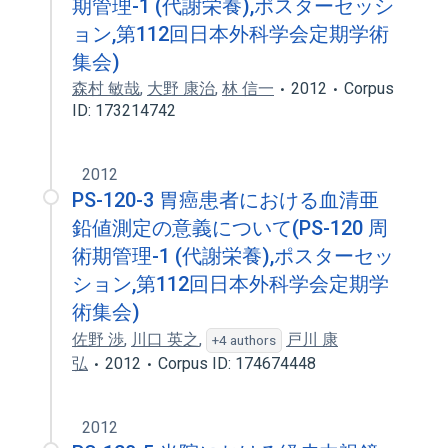
期管理-1 (代謝栄養),ポスターセッシ
ョン,第112回日本外科学会定期学術
集会)
森村 敏哉
,
大野 康治
,
林 信一
2012
Corpus
ID: 173214742
2012
PS-120-3 胃癌患者における血清亜
鉛値測定の意義について(PS-120 周
術期管理-1 (代謝栄養),ポスターセッ
ション,第112回日本外科学会定期学
術集会)
佐野 渉
,
川口 英之
,
戸川 康
+4 authors
弘
2012
Corpus ID: 174674448
2012