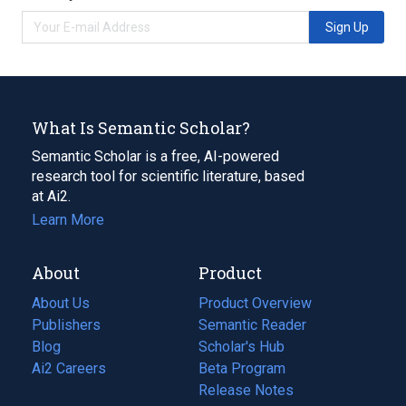
Sign Up
What Is Semantic Scholar?
Semantic Scholar is a free, AI-powered
research tool for scientific literature, based
at Ai2.
Learn More
About
Product
About Us
Product Overview
Publishers
Semantic Reader
Blog
(opens
Scholar's Hub
in
Ai2 Careers
(opens
Beta Program
a
in
Release Notes