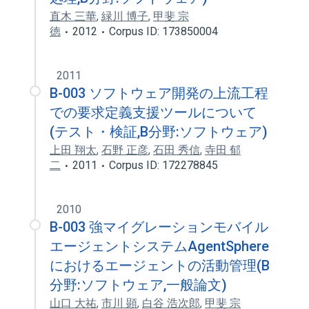
直木 三華
,
緑川 博子
,
甲斐 宗
徳
2012
Corpus ID: 173850004
2011
B-003 ソフトウェア開発の上流工程
での要求定義支援ツールについて
(テスト・検証,B分野:ソフトウェア)
上田 翔太
,
石野 正彦
,
石田 秀信
,
寺田 郁
二
2011
Corpus ID: 172278845
2010
B-003 強マイグレーションモバイル
エージェントシステムAgentSphere
におけるエージェントの活動管理(B
分野:ソフトウェア,一般論文)
山口 大祐
,
市川 顕
,
白谷 浩次郎
,
甲斐 宗