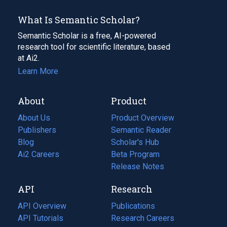
What Is Semantic Scholar?
Semantic Scholar is a free, AI-powered
research tool for scientific literature, based
at Ai2.
Learn More
About
Product
About Us
Product Overview
Publishers
Semantic Reader
Blog
(opens
Scholar's Hub
in
Ai2 Careers
(opens
Beta Program
a
in
Release Notes
new
a
API
Research
tab)
new
tab)
API Overview
Publications
(opens
API Tutorials
in
Research Careers
(opens