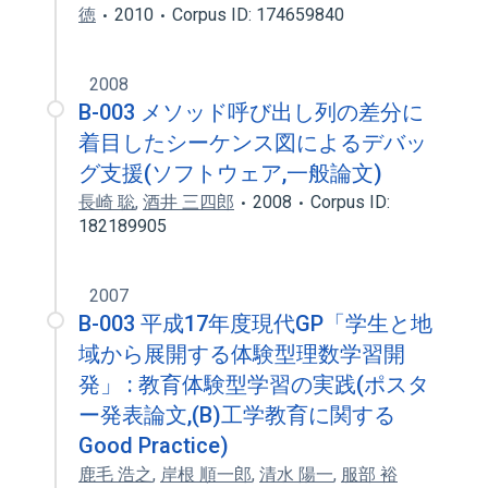
徳
2010
Corpus ID: 174659840
2008
B-003 メソッド呼び出し列の差分に
着目したシーケンス図によるデバッ
グ支援(ソフトウェア,一般論文)
長崎 聡
,
酒井 三四郎
2008
Corpus ID:
182189905
2007
B-003 平成17年度現代GP「学生と地
域から展開する体験型理数学習開
発」 : 教育体験型学習の実践(ポスタ
ー発表論文,(B)工学教育に関する
Good Practice)
鹿毛 浩之
,
岸根 順一郎
,
清水 陽一
,
服部 裕