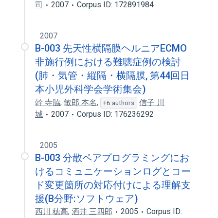
司
2007
Corpus ID: 172891984
2007
B-003 先天性横隔膜ヘルニアECMO
非施行例における難聴症例の検討
(肺・気管・縦隔・横隔膜, 第44回日
本小児外科学会学術集会)
幹 寺脇
,
敏郎 本名
,
信子 川
+6 authors
城
2007
Corpus ID: 176236292
2005
B-003 分散ペアプログラミングにお
けるコミュニケーションログとコー
ド変更箇所の対応付けによる理解支
援(B分野:ソフトウェア)
西川 穂高
,
酒井 三四郎
2005
Corpus ID: