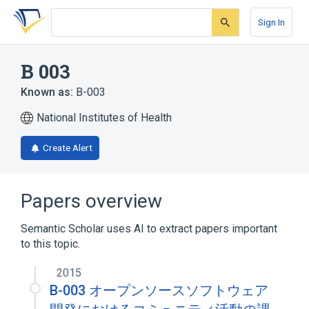
Skip
Skip
Skip
to
to
to
Sign In
search
main
account
form
content
menu
B 003
Known as:
B-003
National Institutes of Health
Create Alert
Papers overview
Semantic Scholar uses AI to extract papers important
to this topic.
2015
B-003 オープンソースソフトウェア