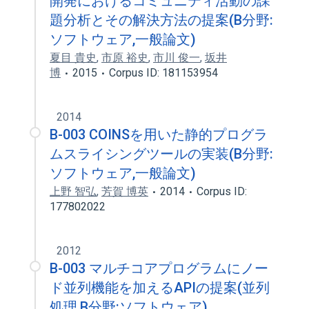
開発におけるコミュニティ活動の課
題分析とその解決方法の提案(B分野:
ソフトウェア,一般論文)
夏目 貴史
,
市原 裕史
,
市川 俊一
,
坂井
博
2015
Corpus ID: 181153954
2014
B-003 COINSを用いた静的プログラ
ムスライシングツールの実装(B分野:
ソフトウェア,一般論文)
上野 智弘
,
芳賀 博英
2014
Corpus ID:
177802022
2012
B-003 マルチコアプログラムにノー
ド並列機能を加えるAPIの提案(並列
処理,B分野:ソフトウェア)