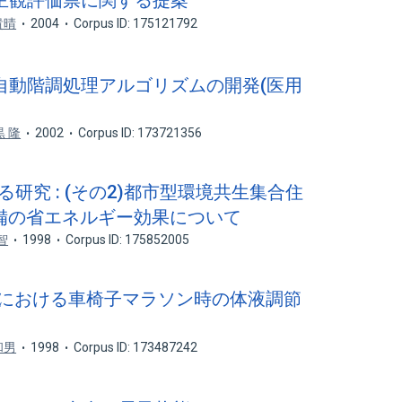
的な主観評価票に関する提案
貴晴
2004
Corpus ID: 175121792
間自動階調処理アルゴリズムの開発(医用
)
黒 隆
2002
Corpus ID: 173721356
る研究 : (その2)都市型環境共生集合住
備の省エネルギー効果について
智
1998
Corpus ID: 175852005
麻痺者における車椅子マラソン時の体液調節
和男
1998
Corpus ID: 173487242