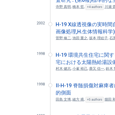
査研究 : (第6報)標準
寺野 真明
,
橋本 哲
,
川瀬 
+4 authors
2002
H-19 X線透視像の実時
画像処理,H.生体情報科学
菅野 修二
,
池田 重之
,
坂本 理絵子
,
石
1998
H-19 環境共生住宅に関す
宅における太陽熱給湯設
村木 健志
,
小峯 裕己
,
鹿又 信一
,
鈴木 
1998
II-H-19 脊髄損傷対
的側面
田島 文博
,
緒方 甫
,
畑田 
+5 authors