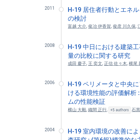
2011
H-19 居住者行動とエ
の検討
富越 大介
,
俊冶 伊香賀
,
俊彦 川久保
,
2008
H-19 中日における建築
量の比較に関する研究
成田 慶子
,
王 奕文
,
正信 佐々木
,
横尾 
2006
H-19 ペリメータと中
ける環境性能の評価解析 :
ムの性能検証
横山 大毅
,
織間 正行
,
石黒
+5 authors
2004
H-19 室内環境の改善