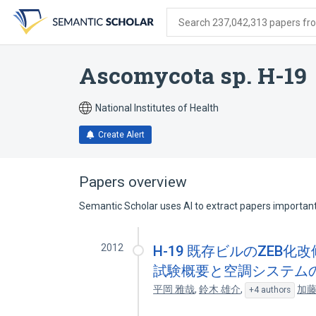
Skip
Skip
Skip
to
to
to
Search 237,042,313 papers from
search
main
account
form
content
menu
Ascomycota sp. H-19
National Institutes of Health
Create Alert
Papers overview
Semantic Scholar uses AI to extract papers important 
2012
H-19 既存ビルのZEB化
試験概要と空調システム
平岡 雅哉
,
鈴木 雄介
,
加藤
+4 authors