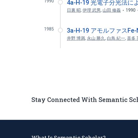
1990
4a-H-19 光電子分光法に
日裏 昭
,
伊理 武男
,
山田 修義
1990
1985
3a-H-19 アモルファスF
井野 博満
,
永山 勝久
,
白鳥 紀一
,
喜多 
Stay Connected With Semantic Sc
What Is Semantic Scholar?