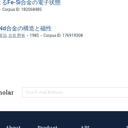
よるFe-Si合金の電子状態
Corpus ID: 182068485
e-Nd合金の構造と磁性
英治
,
古谷 野有
1985
Corpus ID: 176919308
holar
About
Product
API