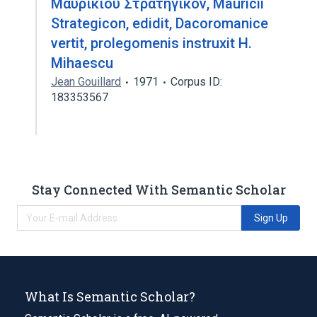
Mαυρικιου Στρατηγικον, Mauricii
Strategicon, edidit, Dacoromanice
vertit, prolegomenis instruxit H.
Mihaescu
Jean Gouillard
1971
Corpus ID:
183353567
Stay Connected With Semantic Scholar
Sign Up
What Is Semantic Scholar?