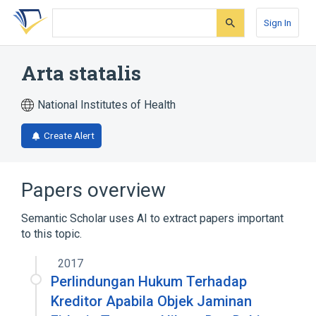
Skip
Skip
Skip
to
to
to
Sign In
search
main
account
form
content
menu
Arta statalis
National Institutes of Health
Create Alert
Papers overview
Semantic Scholar uses AI to extract papers important
to this topic.
2017
Perlindungan Hukum Terhadap
Kreditor Apabila Objek Jaminan