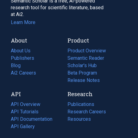
Semantic Scholar is a free, AI-powered
research tool for scientific literature, based
at Ai2.
Learn More
About
Product
About Us
Product Overview
Publishers
Semantic Reader
Blog
(opens
Scholar's Hub
in
Ai2 Careers
(opens
Beta Program
a
in
Release Notes
new
a
API
Research
tab)
new
tab)
API Overview
Publications
(opens
API Tutorials
in
Research Careers
(opens
API Documentation
(opens
a
in
Resources
(opens
in
API Gallery
new
a
in
a
tab)
new
a