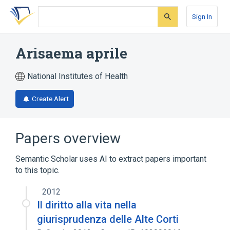
Skip
Skip
Skip
to
to
to
Sign In
search
main
account
form
content
menu
Arisaema aprile
National Institutes of Health
Create Alert
Papers overview
Semantic Scholar uses AI to extract papers important
to this topic.
2012
Il diritto alla vita nella
giurisprudenza delle Alte Corti