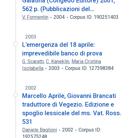
Galatina (Congedo Editore) 2001,
562 p. (Pubblicazioni del…
V. Formentin
2004
Corpus ID: 190251403
2003
L'emergenza del 18 aprile:
imprevedibile banco di prova
G. Scaratti
,
C. Kaneklin
,
Maria Cristina
Isolabella
2003
Corpus ID: 127398384
2002
Marcello Aprile, Giovanni Brancati
traduttore di Vegezio. Edizione e
spoglio lessicale del ms. Vat. Ross.
531
Daniele Baglioni
2002
Corpus ID:
192575248