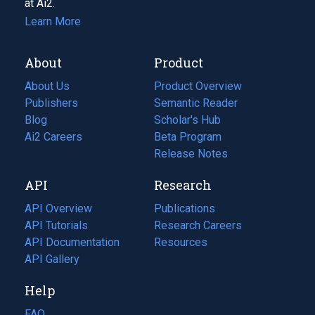
at Ai2.
Learn More
About
Product
About Us
Product Overview
Publishers
Semantic Reader
Blog
(opens
Scholar's Hub
in
Ai2 Careers
(opens
Beta Program
a
in
Release Notes
new
a
API
Research
tab)
new
tab)
API Overview
Publications
(opens
API Tutorials
in
Research Careers
(opens
API Documentation
(opens
a
in
Resources
(opens
in
API Gallery
new
a
in
a
tab)
new
a
Help
new
tab)
new
tab)
tab)
FAQ