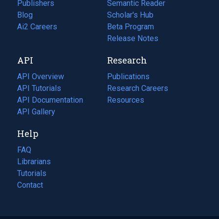
Publishers
Semantic Reader
Blog
(opens
Scholar's Hub
in
Ai2 Careers
(opens
Beta Program
a
in
Release Notes
new
a
API
Research
tab)
new
tab)
API Overview
Publications
(opens
API Tutorials
in
Research Careers
(opens
API Documentation
(opens
a
in
Resources
(opens
in
API Gallery
new
a
in
a
tab)
new
a
Help
new
tab)
new
tab)
tab)
FAQ
Librarians
Tutorials
Contact