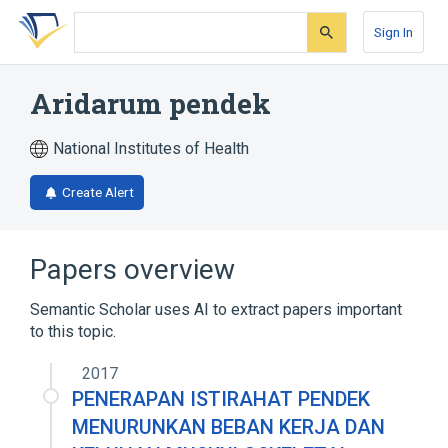
Skip
Skip
Skip
to
to
to
Sign In
search
main
account
form
content
menu
Aridarum pendek
National Institutes of Health
Create Alert
Papers overview
Semantic Scholar uses AI to extract papers important
to this topic.
2017
PENERAPAN ISTIRAHAT PENDEK
MENURUNKAN BEBAN KERJA DAN