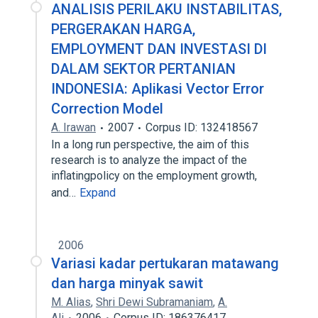
ANALISIS PERILAKU INSTABILITAS,
PERGERAKAN HARGA,
EMPLOYMENT DAN INVESTASI DI
DALAM SEKTOR PERTANIAN
INDONESIA: Aplikasi Vector Error
Correction Model
A. Irawan
2007
Corpus ID: 132418567
In a long run perspective, the aim of this
research is to analyze the impact of the
inflatingpolicy on the employment growth,
and…
Expand
2006
Variasi kadar pertukaran matawang
dan harga minyak sawit
M. Alias
,
Shri Dewi Subramaniam
,
A.
Ali
2006
Corpus ID: 186376417