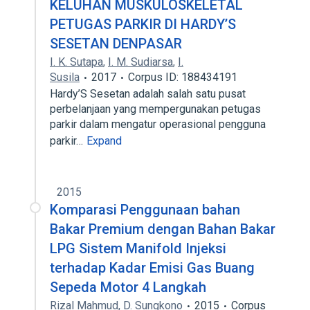
KELUHAN MUSKULOSKELETAL
PETUGAS PARKIR DI HARDY’S
SESETAN DENPASAR
I. K. Sutapa
,
I. M. Sudiarsa
,
I.
Susila
2017
Corpus ID: 188434191
Hardy’S Sesetan adalah salah satu pusat
perbelanjaan yang mempergunakan petugas
parkir dalam mengatur operasional pengguna
parkir…
Expand
2015
Komparasi Penggunaan bahan
Bakar Premium dengan Bahan Bakar
LPG Sistem Manifold Injeksi
terhadap Kadar Emisi Gas Buang
Sepeda Motor 4 Langkah
Rizal Mahmud
,
D. Sungkono
2015
Corpus