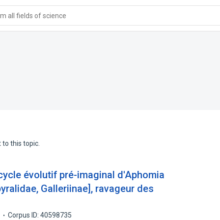
 all fields of science
to this topic.
 cycle évolutif pré-imaginal d'Aphomia
pyralidae, Galleriinae], ravageur des
8
Corpus ID: 40598735