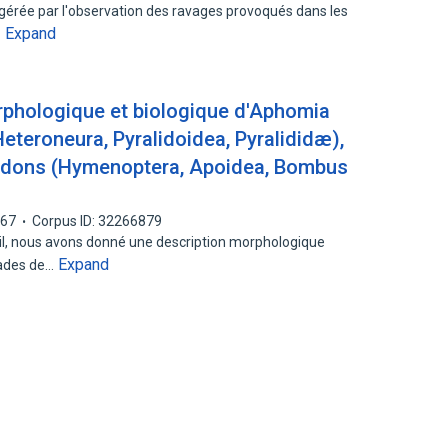
érée par l'observation des ravages provoqués dans les
Expand
…
orphologique et biologique d'Aphomia
Heteroneura, Pyralidoidea, Pyralididæ),
urdons (Hymenoptera, Apoidea, Bombus
967
Corpus ID: 32266879
il, nous avons donné une description morphologique
Expand
tades de…