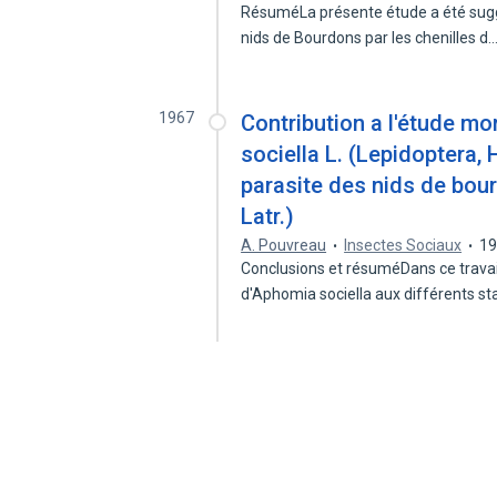
RésuméLa présente étude a été sugg
nids de Bourdons par les chenilles d
1967
Contribution a l'étude m
sociella L. (Lepidoptera, 
parasite des nids de bo
Latr.)
A. Pouvreau
Insectes Sociaux
1
Conclusions et résuméDans ce trava
d'Aphomia sociella aux différents s