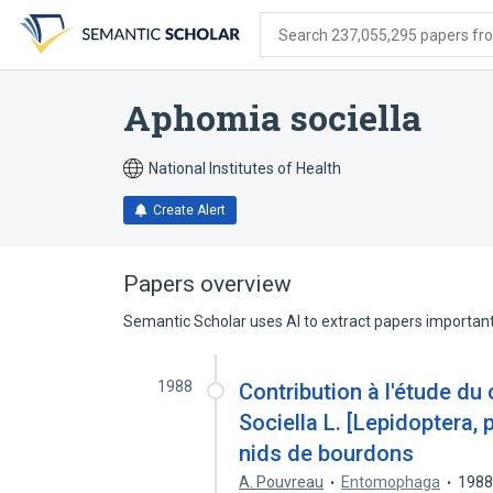
Skip
Skip
Skip
to
to
to
Search 237,055,295 papers from
search
main
account
form
content
menu
Aphomia sociella
National Institutes of Health
Create Alert
Papers overview
Semantic Scholar uses AI to extract papers important 
1988
Contribution à l'étude du
Sociella L. [Lepidoptera, 
nids de bourdons
A. Pouvreau
Entomophaga
198