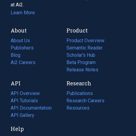
at Ai2.
Learn More
About
Product
About Us
Product Overview
Publishers
Semantic Reader
Blog
(opens
Scholar's Hub
in
Ai2 Careers
(opens
Beta Program
a
in
Release Notes
new
a
API
Research
tab)
new
tab)
API Overview
Publications
(opens
API Tutorials
in
Research Careers
(opens
API Documentation
(opens
a
in
Resources
(opens
in
API Gallery
new
a
in
a
tab)
new
a
Help
new
tab)
new