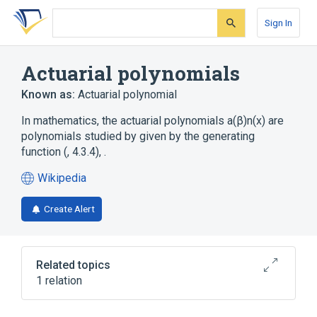
Skip
Skip
Skip
to
to
to
Sign In
search
main
account
form
content
menu
Actuarial polynomials
Known as:
Actuarial polynomial
In mathematics, the actuarial polynomials a(β)n(x) are
polynomials studied by given by the generating
function (, 4.3.4), .
Wikipedia
(opens
in
Create Alert
a
new
tab)
Related topics
1 relation
Umbral calculus