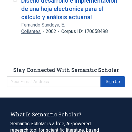
Diseño desarrollo e implementación
de una hoja electronica para el
cálculo y análisis actuarial
Fernando Sandoya
,
E.
Collantes
2002
Corpus ID: 170658498
Stay Connected With Semantic Scholar
Sign Up
What Is Semantic Scholar?
Semantic Scholar is a free, AI-powered
research tool for scientific literature, based