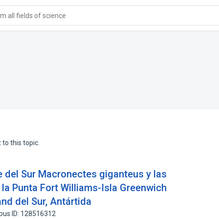
 all fields of science
to this topic.
e del Sur Macronectes giganteus y las
la Punta Fort Williams-Isla Greenwich
and del Sur, Antártida
pus ID: 128516312