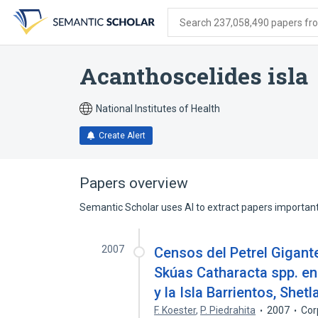
Skip
Skip
Skip
to
to
to
Search 237,058,490 papers from
search
main
account
form
content
menu
Acanthoscelides isla
National Institutes of Health
Create Alert
Papers overview
Semantic Scholar uses AI to extract papers important 
2007
Censos del Petrel Gigant
Skúas Catharacta spp. en 
y la Isla Barrientos, Shetl
F. Koester
,
P. Piedrahita
2007
Cor