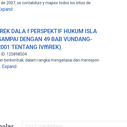
o de 2007, se contabilizo y mapeo todos los sitios de
Expand
REK DALA f PERSPEKTIF HUKUM ISLA
 SAMPAI DENGAN 49 BAB VUNDANG-
001 TENTANG lVffiREK)
 ID: 125898504
san berkontrak, dalam rangka mengatasai dan merespon
Expand
…
holar