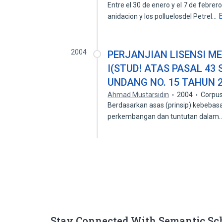
Entre el 30 de enero y el 7 de febrer
anidacion y los polluelosdel Petrel…
2004
PERJANJIAN LISENSI ME
I(STUD! ATAS PASAL 43
UNDANG NO. 15 TAHUN 2
Ahmad Mustarsidin
2004
Corpus
Berdasarkan asas (prinsip) kebeba
perkembangan dan tuntutan dalam
Stay Connected With Semantic Sc