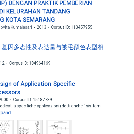
SIP) DENGAN PRAKTIK PEMBERIAN
A DI KELURAHAN TANDANG
G KOTA SEMARANG
ovita Kumalasari
2013
Corpus ID: 113457955
SIP 基因多态性及表达量与被毛颜色表型相
12
Corpus ID: 184964169
sign of Application-Specific
cessors
2000
Corpus ID: 15187739
dicati a specifiche applicazioni (detti anche " sis-temi
xpand