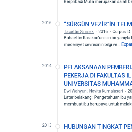
Berpribadi Mulia merupakan salah 
2016
“SÜRGÜN VEZİR”İN TELM
Tacettin Şimşek
2016
Corpus ID
Bahaettin Karakoc’un siiri bir yaniyla l
Expa
medeniyet cevresinin bilgi ve…
2014
PELAKSANAAN PEMBERIA
PEKERJA DI FAKULTAS 
UNIVERSITAS MUHAMM
Dwi Wahyuni
,
Novita Kumalasari
2
Latar belakang : Pengetahuan ibu 
membuat ibu berupaya untuk mela
2013
HUBUNGAN TINGKAT PE