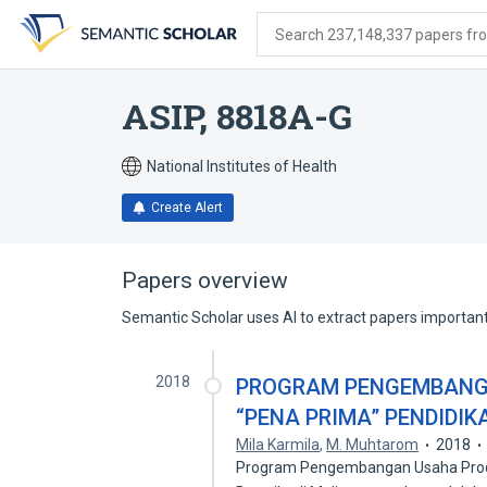
Skip
Skip
Skip
to
to
to
Search 237,148,337 papers from
search
main
account
form
content
menu
ASIP, 8818A-G
National Institutes of Health
Create Alert
Papers overview
Semantic Scholar uses AI to extract papers important 
2018
PROGRAM PENGEMBANG
“PENA PRIMA” PENDIDIK
Mila Karmila
,
M. Muhtarom
2018
Program Pengembangan Usaha Produ