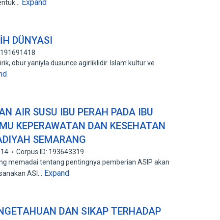
Expand
bentuk…
İH DÜNYASI
: 191691418
irik, obur yaniyla dusunce agirliklidir. Islam kultur ve
nd
N AIR SUSU IBU PERAH PADA IBU
ILMU KEPERAWATAN DAN KESEHATAN
ADIYAH SEMARANG
014
Corpus ID: 193643319
yang memadai tentang pentingnya pemberian ASIP akan
Expand
ksanakan ASI…
NGETAHUAN DAN SIKAP TERHADAP