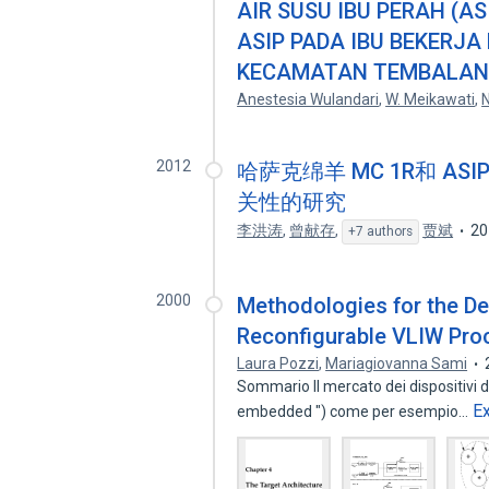
AIR SUSU IBU PERAH (A
ASIP PADA IBU BEKERJ
KECAMATAN TEMBALAN
Anestesia Wulandari
,
W. Meikawati
,
N
2012
哈萨克绵羊 MC 1R和 A
关性的研究
李洪涛
,
曾献存
,
贾斌
20
+7 authors
2000
Methodologies for the De
Reconfigurable VLIW Pro
Laura Pozzi
,
Mariagiovanna Sami
Sommario Il mercato dei dispositivi de
E
embedded ") come per esempio…