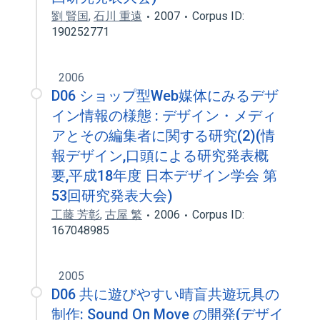
劉 賢国
,
石川 重遠
2007
Corpus ID:
190252771
2006
D06 ショップ型Web媒体にみるデザ
イン情報の様態 : デザイン・メディ
アとその編集者に関する研究(2)(情
報デザイン,口頭による研究発表概
要,平成18年度 日本デザイン学会 第
53回研究発表大会)
工藤 芳彰
,
古屋 繁
2006
Corpus ID:
167048985
2005
D06 共に遊びやすい晴盲共遊玩具の
制作: Sound On Move の開発(デザイ