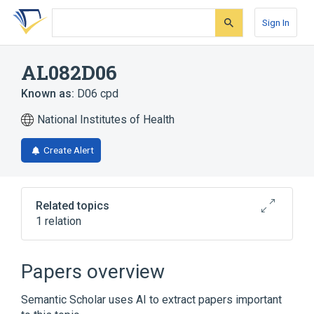
Skip
Skip
Skip
to
to
to
Sign In
search
main
account
form
content
menu
AL082D06
Known as:
D06 cpd
National Institutes of Health
Create Alert
Related topics
1 relation
Broader
(
1
)
Papers overview
Nitro Compounds
Semantic Scholar uses AI to extract papers important