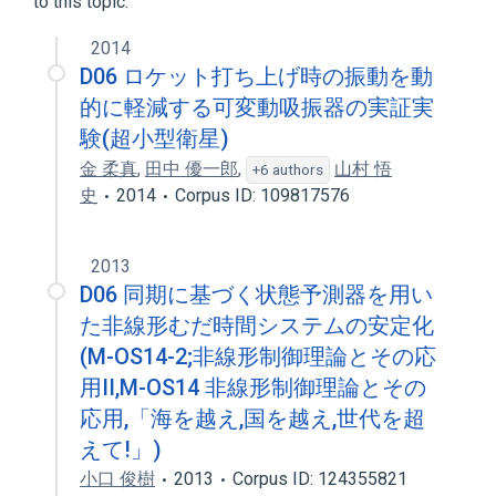
to this topic.
2014
D06 ロケット打ち上げ時の振動を動
的に軽減する可変動吸振器の実証実
験(超小型衛星)
金 柔真
,
田中 優一郎
,
山村 悟
+6 authors
史
2014
Corpus ID: 109817576
2013
D06 同期に基づく状態予測器を用い
た非線形むだ時間システムの安定化
(M-OS14-2;非線形制御理論とその応
用II,M-OS14 非線形制御理論とその
応用,「海を越え,国を越え,世代を超
えて!」)
小口 俊樹
2013
Corpus ID: 124355821