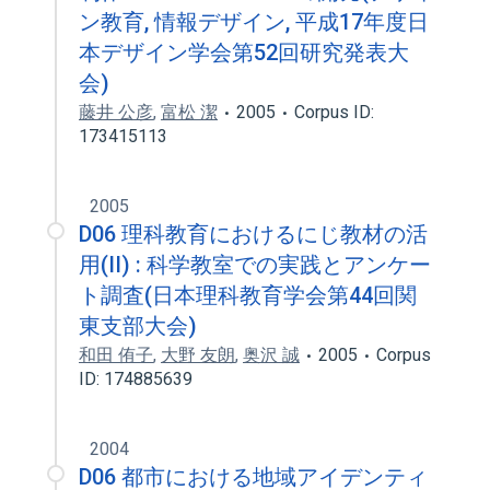
ン教育, 情報デザイン, 平成17年度日
本デザイン学会第52回研究発表大
会)
藤井 公彦
,
富松 潔
2005
Corpus ID:
173415113
2005
D06 理科教育におけるにじ教材の活
用(II) : 科学教室での実践とアンケー
ト調査(日本理科教育学会第44回関
東支部大会)
和田 侑子
,
大野 友朗
,
奥沢 誠
2005
Corpus
ID: 174885639
2004
D06 都市における地域アイデンティ