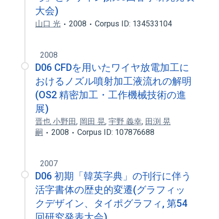
大会)
山口 光
2008
Corpus ID: 134533104
2008
D06 CFDを用いたワイヤ放電加工に
おけるノズル噴射加工液流れの解明
(OS2 精密加工・工作機械技術の進
展)
晋也 小野田
,
岡田 晃
,
宇野 義幸
,
田渕 晃
嗣
2008
Corpus ID: 107876688
2007
D06 初期「韓英字典」の刊行に伴う
活字書体の歴史的変遷(グラフィッ
クデザイン、タイポグラフィ, 第54
回研究発表大会)