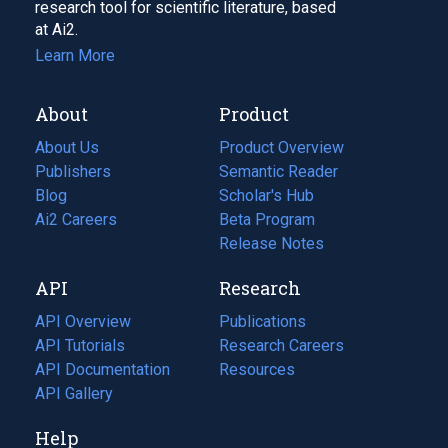
research tool for scientific literature, based
at Ai2.
Learn More
About
Product
About Us
Product Overview
Publishers
Semantic Reader
Blog
(opens
Scholar's Hub
in
Ai2 Careers
(opens
Beta Program
a
in
Release Notes
new
a
API
Research
tab)
new
tab)
API Overview
Publications
(opens
API Tutorials
in
Research Careers
(opens
API Documentation
(opens
a
in
Resources
(opens
in
API Gallery
new
a
in
a
tab)
new
a
Help
new
tab)
new