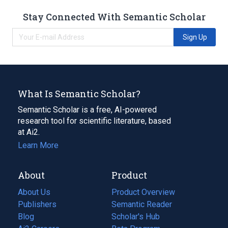
Stay Connected With Semantic Scholar
Sign Up
What Is Semantic Scholar?
Semantic Scholar is a free, AI-powered
research tool for scientific literature, based
at Ai2.
Learn More
About
Product
About Us
Product Overview
Publishers
Semantic Reader
Blog
(opens
Scholar's Hub