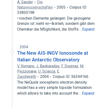
A. Sander
Die
Naturwissenschaften
2005
Corpus ID:
33830198
• nischen Elemente gelangen. Die gezogene
Grenze ist :nieht wi~lkiirlieh, sondern gibt dem
Chemiker die MSglichkeit, die Stoffe…
Expand
2004
The New AIS-INGV Ionosonde at
Italian Antarctic Observatory
V. Romano
,
J. Baskaradas
,
F. Doumaz
,
M.
Pezzopane
,
U. Sciacca
,
E.
Zuccheretti
2004
Corpus ID: 56344166
The NeQuick ionospheric electron density
model has a very simple topside formulation
which allows to take into account the…
Expand