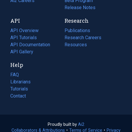
in
Ai2 Careers
(opens
Beta Program
a
in
Release Notes
new
a
API
Research
tab)
new
tab)
API Overview
Publications
(opens
API Tutorials
in
Research Careers
(opens
API Documentation
(opens
a
in
Resources
(opens
in
API Gallery
new
a
in
a
tab)
new
a
Help
new
tab)
new
tab)
tab)
FAQ
Librarians
Tutorials
Contact
Proudly built by
Ai2
(opens
Collaborators & Attributions
•
Terms of Service
in
(opens
•
Privacy