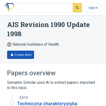
Skip
Skip
Skip
to
to
to
Sign In
search
main
account
form
content
menu
AIS Revision 1990 Update
1998
National Institutes of Health
Create Alert
Papers overview
Semantic Scholar uses AI to extract papers important
to this topic.
2010
Techniczna charakterystyka