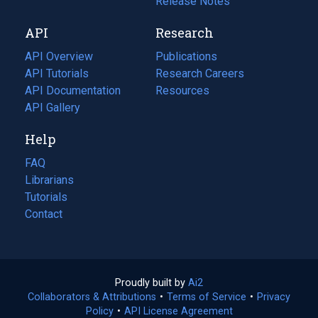
a
in
Release Notes
new
a
API
Research
tab)
new
tab)
API Overview
Publications
(opens
API Tutorials
in
Research Careers
(opens
API Documentation
(opens
a
in
Resources
(opens
in
API Gallery
new
a
in
a
tab)
new
a
Help
new
tab)
new
tab)
tab)
FAQ
Librarians
Tutorials
Contact
Proudly built by
Ai2
(opens
Collaborators & Attributions
•
Terms of Service
in
(opens
•
Privacy
Policy
(opens
•
API License Agreement
a
in