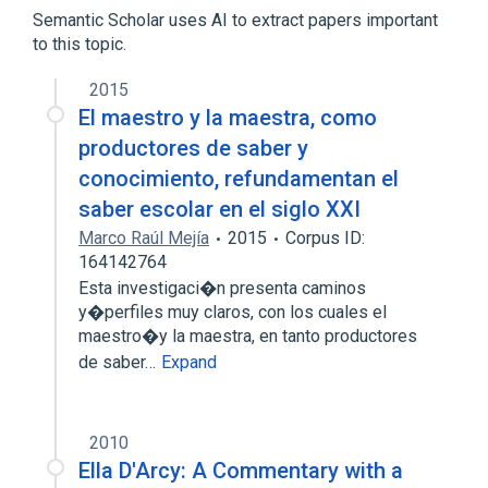
Semantic Scholar uses AI to extract papers important
Expand
to this topic.
Broader
(
1
)
2015
Ella Oral Product
El maestro y la maestra, como
productores de saber y
conocimiento, refundamentan el
saber escolar en el siglo XXI
Marco Raúl Mejía
2015
Corpus ID:
164142764
Esta investigaci�n presenta caminos
y�perfiles muy claros, con los cuales el
maestro�y la maestra, en tanto productores
de saber…
Expand
2010
Ella D'Arcy: A Commentary with a