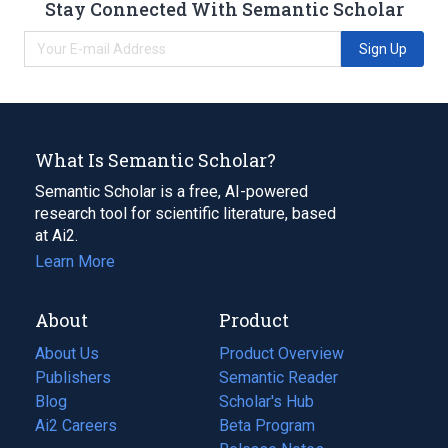
Stay Connected With Semantic Scholar
Sign Up
What Is Semantic Scholar?
Semantic Scholar is a free, AI-powered
research tool for scientific literature, based
at Ai2.
Learn More
About
Product
About Us
Product Overview
Publishers
Semantic Reader
Blog
(opens
Scholar's Hub
in
Ai2 Careers
(opens
Beta Program