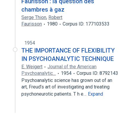
Faurisson : la question des
chambres à gaz
Serge Thion
,
Robert
Faurisson
1980
Corpus ID: 177103533
1954
THE IMPORTANCE OF FLEXIBILITY
IN PSYCHOANALYTIC TECHNIQUE
E. Weigert
Journal of the American
Psychoanalytic…
1954
Corpus ID: 8792143
Psychoanalytic science has grown out of an
art, Freud’s art of investigating and treating
psychoneurotic patients. T h e…
Expand