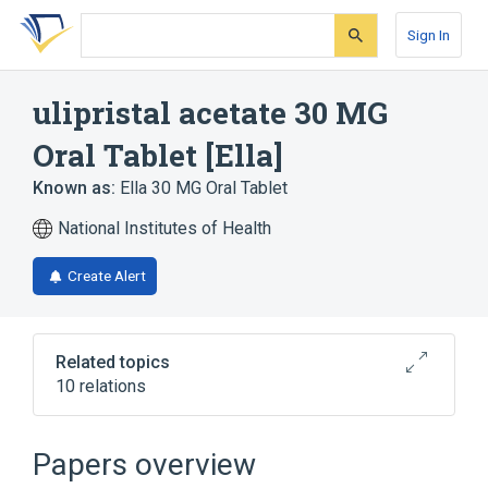
Skip
Skip
Skip
to
to
to
Sign In
search
main
account
form
content
menu
ulipristal acetate 30 MG
Oral Tablet [Ella]
Known as:
Ella 30 MG Oral Tablet
National Institutes of Health
Create Alert
Related topics
10 relations
Croscarmellose Sodium
Ella
Lactose Monohydrate
Papers overview
Magnesium stearate