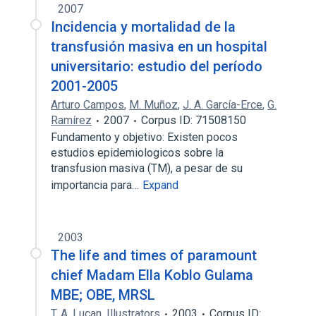
2007
Incidencia y mortalidad de la
transfusión masiva en un hospital
universitario: estudio del período
2001-2005
Arturo Campos
,
M. Muñoz
,
J. A. García-Erce
,
G.
Ramírez
2007
Corpus ID: 71508150
Fundamento y objetivo: Existen pocos
estudios epidemiologicos sobre la
transfusion masiva (TM), a pesar de su
importancia para…
Expand
2003
The life and times of paramount
chief Madam Ella Koblo Gulama
MBE; OBE, MRSL
T. A. Lucan
,
Illustrators
2003
Corpus ID: