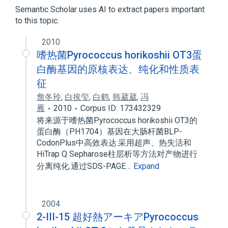
RNase P
Semantic Scholar uses AI to extract papers important
to this topic.
2010
嗜热菌Pyrococcus horikoshii OT3蛋
白酶基因的原核表达、纯化和性质表
征
詹冬玲
,
白挨玺
,
白鹤
,
韩葳葳
,
冯
雁
2010
Corpus ID: 173432329
将来源于嗜热菌Pyrococcus horikoshii OT3的
蛋白酶（PH1704）基因在大肠杆菌BLP-
CodonPlus中高效表达.采用超声、热失活和
HiTrap Q Sepharose柱层析等方法对产物进行
分离纯化.通过SDS-PAGE…
Expand
2004
2-III-15 超好熱アーキアPyrococcus