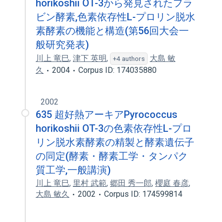
horikoshii OT-3から発見されたフラ
ビン酵素,色素依存性L-プロリン脱水
素酵素の機能と構造(第56回大会一
般研究発表)
川上 竜巳
,
津下 英明
,
大島 敏
+4 authors
久
2004
Corpus ID: 174035880
2002
635 超好熱アーキアPyrococcus
horikoshii OT-3の色素依存性L-プロ
リン脱水素酵素の精製と酵素遺伝子
の同定(酵素・酵素工学・タンパク
質工学,一般講演)
川上 竜巳
,
里村 武範
,
郷田 秀一郎
,
櫻庭 春彦
,
大島 敏久
2002
Corpus ID: 174599814