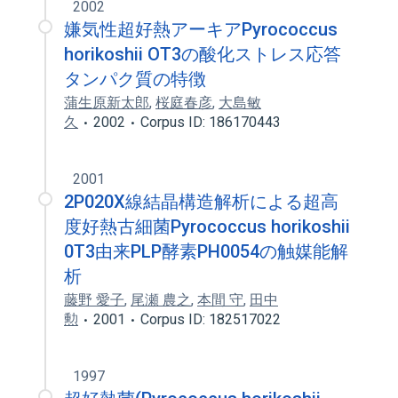
2002
嫌気性超好熱アーキアPyrococcus
horikoshii OT3の酸化ストレス応答
タンパク質の特徴
蒲生原新太郎
,
桜庭春彦
,
大島敏
久
2002
Corpus ID: 186170443
2001
2P020X線結晶構造解析による超高
度好熱古細菌Pyrococcus horikoshii
0T3由来PLP酵素PH0054の触媒能解
析
藤野 愛子
,
尾瀬 農之
,
本間 守
,
田中
勲
2001
Corpus ID: 182517022
1997