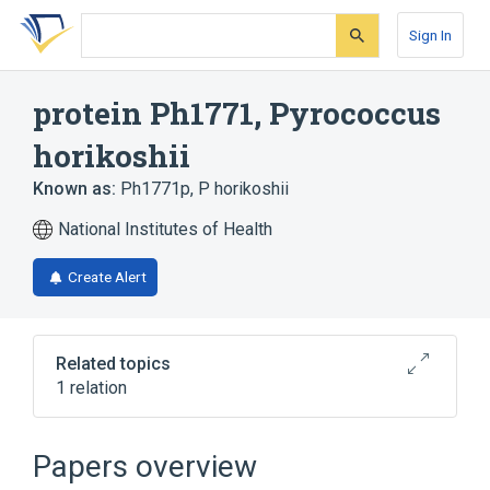
Skip
Skip
Skip
to
to
to
Sign In
search
main
account
form
content
menu
protein Ph1771, Pyrococcus
horikoshii
Known as:
Ph1771p, P horikoshii
National Institutes of Health
Create Alert
Related topics
1 relation
Broader
(
1
)
Papers overview