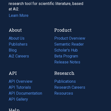
research tool for scientific literature, based
at Ai2.
Learn More
About
Product
About Us
Product Overview
Publishers
Semantic Reader
Blog
(opens
Scholar's Hub
in
Ai2 Careers
(opens
Beta Program
a
in
Release Notes
new
a
API
Research
tab)
new
tab)
API Overview
Publications
(opens
API Tutorials
in
Research Careers
(opens
API Documentation
(opens
a
in
Resources
(opens
in
API Gallery
new
a
in
a
tab)
new
a
Help