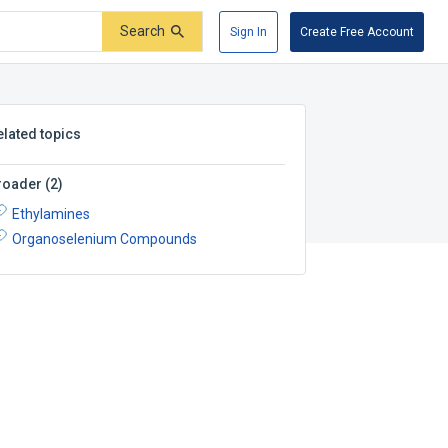
Search
Sign In
Create Free Account
elated topics
roader
(
2
)
Ethylamines
Organoselenium Compounds