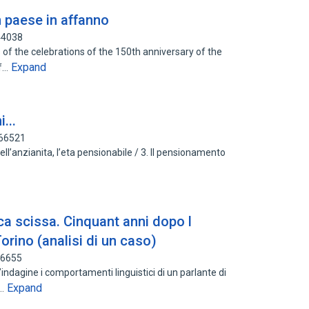
n paese in affanno
44038
 of the celebrations of the 150th anniversary of the
Expand
of…
...
466521
ell’anzianita, l’eta pensionabile / 3. Il pensionamento
ica scissa. Cinquant anni dopo l
orino (analisi di un caso)
56655
indagine i comportamenti linguistici di un parlante di
Expand
n…