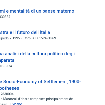
tumi e mentalità di un paese materno
0330884
ra e il futuro dell'Italia
uperlo
1995
Corpus ID: 152471869
a analisi della cultura politica degli
mparata
60193374
the Socio-Economy of Settlement, 1900-
ypotheses
 67830004
e a Montreal, d’abord composes principalement de
Expand
mais l…