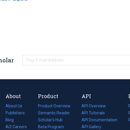
holar
About
Product
API
About Us
Product Overview
API Overview
Publishers
Semantic Reader
API Tutorials
i
Blog
(opens
Scholar's Hub
API Documentation
(opens
i
in
Ai2 Careers
(opens
Beta Program
in
API Gallery
i