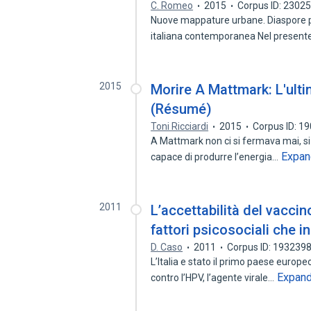
C. Romeo
2015
Corpus ID: 2302
Nuove mappature urbane. Diaspore pos
italiana contemporanea Nel presen
2015
Morire A Mattmark: L'ulti
(Résumé)
Toni Ricciardi
2015
Corpus ID: 1
A Mattmark non ci si fermava mai, si
Expan
capace di produrre l’energia…
2011
L’accettabilità del vaccin
fattori psicosociali che i
D. Caso
2011
Corpus ID: 193239
L’Italia e stato il primo paese europe
Expan
contro l’HPV, l’agente virale…