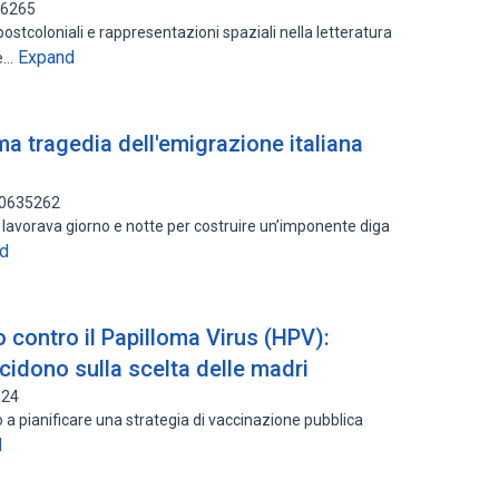
56265
tcoloniali e rappresentazioni spaziali nella letteratura
Expand
te…
ma tragedia dell'emigrazione italiana
90635262
 lavorava giorno e notte per costruire un’imponente diga
d
o contro il Papilloma Virus (HPV):
ncidono sulla scelta delle madri
824
o a pianificare una strategia di vaccinazione pubblica
d