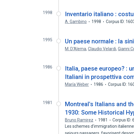
1998
Inventario italiano : cos
A. Gambino
1998
Corpus ID: 16
1995
Un paese normale : la sinist
M. D'Alema
,
Claudio Velardi
,
Gianni C
1986
Italia, paese europeo? : un
Italiani in prospettiva co
María Weber
1986
Corpus ID: 1
1981
Montreal's Italians and 
1930: Some Historical H
Bruno Ramirez
1981
Corpus ID:
Les schemes d’immigration italienn
sejours passagers, favorisent desor