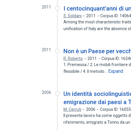
2011
I centocinquant'anni di u
S. Soldani
2011
Corpus ID: 1406
Among the most characteristic traits
unification of Italy are the absence 
2011
Non è un Paese per vecchi
R. Roberto
2011
Corpus ID: 162
1. Premessa / 2. Le mobili frontiere d
Expand
flessibile / 4. Il metodo…
2006
Un identità sociolinguist
emigrazione dai paesi a T
M. Cerruti
2006
Corpus ID: 1605
Il presente lavoro ha come oggetto d’
riferimento, emigrato a Torino da u