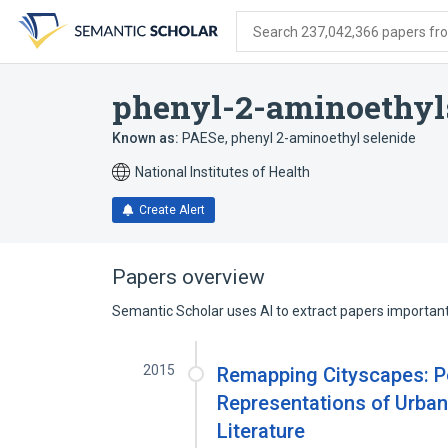
Skip
Skip
Skip
to
to
to
Search 237,042,366 papers from
search
main
account
form
content
menu
phenyl-2-aminoethyl
Known as:
PAESe
,
phenyl 2-aminoethyl selenide
National Institutes of Health
Create Alert
Papers overview
Semantic Scholar uses AI to extract papers important 
2015
Remapping Cityscapes: P
Representations of Urban
Literature