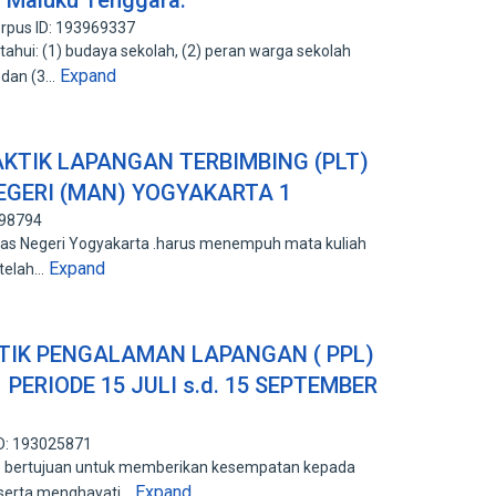
 Maluku Tenggara.
rpus ID: 193969337
tahui: (1) budaya sekolah, (2) peran warga sekolah
Expand
 dan (3…
KTIK LAPANGAN TERBIMBING (PLT)
EGERI (MAN) YOGYAKARTA 1
898794
tas Negeri Yogyakarta .harus menempuh mata kuliah
Expand
 telah…
TIK PENGALAMAN LAPANGAN ( PPL)
 PERIODE 15 JULI s.d. 15 SEPTEMBER
ID: 193025871
) bertujuan untuk memberikan kesempatan kepada
Expand
 serta menghayati…