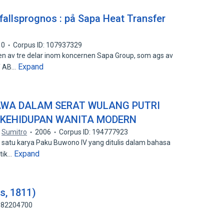
fallsprognos : på Sapa Heat Transfer
10
Corpus ID: 107937329
en av tre delar inom koncernen Sapa Group, som ags av
Expand
HT AB…
AWA DALAM SERAT WULANG PUTRI
 KEHIDUPAN WANITA MODERN
,
Sumitro
2006
Corpus ID: 194777923
 satu karya Paku Buwono IV yang ditulis dalam bahasa
Expand
etik…
s, 1811)
: 82204700