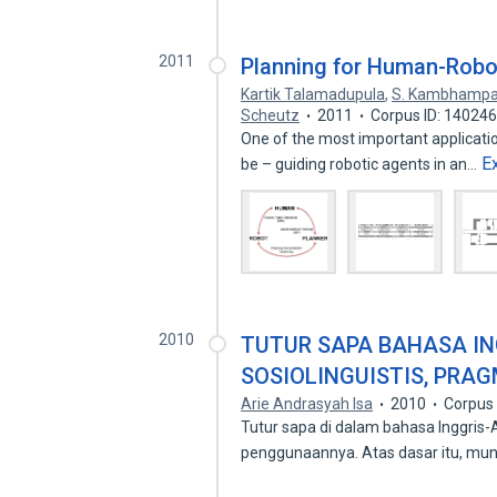
2011
Planning for Human-Rob
Kartik Talamadupula
,
S. Kambhampa
Scheutz
2011
Corpus ID: 14024
One of the most important applicati
E
be – guiding robotic agents in an…
2010
TUTUR SAPA BAHASA IN
SOSIOLINGUISTIS, PRAG
Arie Andrasyah lsa
2010
Corpus
Tutur sapa di dalam bahasa Inggri
penggunaannya. Atas dasar itu, mu