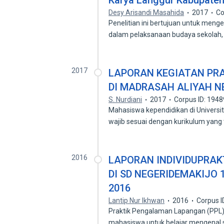
Karya Langgur Kabupaten
Desy Arisandi Masahida
2017
Co
Penelitian ini bertujuan untuk menge
dalam pelaksanaan budaya sekolah,
2017
LAPORAN KEGIATAN PRA
DI MADRASAH ALIYAH N
S. Nurdiani
2017
Corpus ID: 194
Mahasiswa kependidikan di Universi
wajib sesuai dengan kurikulum yang
2016
LAPORAN INDIVIDUPRAK
DI SD NEGERIDEMAKIJO 1
2016
Lantip Nur Ikhwan
2016
Corpus 
Praktik Pengalaman Lapangan (PPL
mahasiswa untuk belajar mengenal