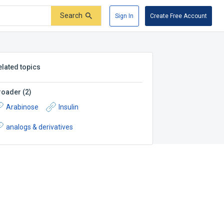
Search
Sign In
Create Free Account
elated topics
roader
(
2
)
Arabinose
Insulin
analogs & derivatives