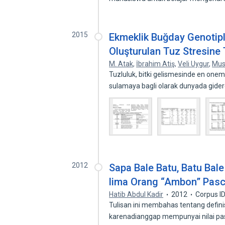
2015
Ekmeklik Buğday Genotipl
Oluşturulan Tuz Stresine 
M. Atak
,
İbrahim Atiş
,
Veli Uygur
,
Mus
Tuzluluk, bitki gelismesinde en onemli 
sulamaya bagli olarak dunyada gide
2012
Sapa Bale Batu, Batu Bale 
lima Orang “Ambon” Pasc
Hatib Abdul Kadir
2012
Corpus I
Tulisan ini membahas tentang defin
karenadianggap mempunyai nilai pas