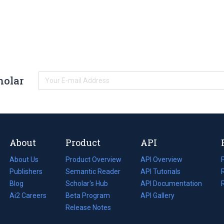
holar
About
Product
API
About Us
Product Overview
API Overview
Publishers
Semantic Reader
API Tutorials
i
Blog
(opens
Scholar's Hub
API Documentation
(opens
i
in
Ai2 Careers
(opens
Beta Program
in
API Gallery
i
a
in
Release Notes
a
new
a
new