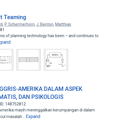
ot Teaming
ti
,
P. Schermerhorn
,
J. Benton
,
Matthias
681
ons of planning technology has been – and continues to
xpand
GGRIS-AMERIKA DALAM ASPEK
MATIS, DAN PSIKOLOGIS
 ID: 148752812
s-Amerika masih meninggalkan kerumpangan di dalam
Expand
ncul masalah…