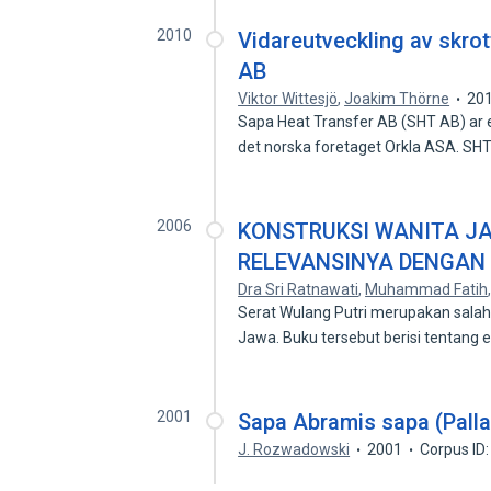
2010
Vidareutveckling av skrot
AB
Viktor Wittesjö
,
Joakim Thörne
20
Sapa Heat Transfer AB (SHT AB) ar 
det norska foretaget Orkla ASA. S
2006
KONSTRUKSI WANITA J
RELEVANSINYA DENGAN
Dra Sri Ratnawati
,
Muhammad Fatih
Serat Wulang Putri merupakan salah
Jawa. Buku tersebut berisi tentang 
2001
Sapa Abramis sapa (Palla
J. Rozwadowski
2001
Corpus ID