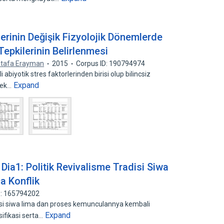
erinin Değişik Fizyolojik Dönemlerde
Tepkilerinin Belirlenmesi
tafa Erayman
2015
Corpus ID: 190794974
abiyotik stres faktorlerinden birisi olup bilincsiz
Expand
rek…
Dia1: Politik Revivalisme Tradisi Siwa
a Konflik
D: 165794202
isi siwa lima dan proses kemunculannya kembali
Expand
ifikasi serta…