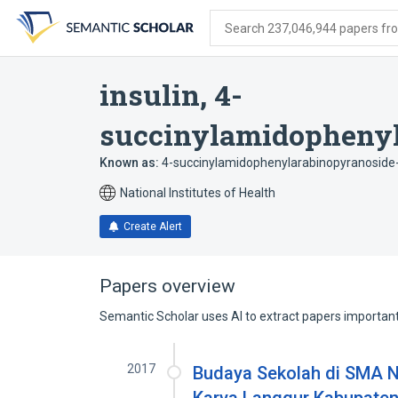
Skip
Skip
Skip
to
to
to
Search 237,046,944 papers from
search
main
account
form
content
menu
insulin, 4-
succinylamidophenyl
Known as:
4-succinylamidophenylarabinopyranoside-
National Institutes of Health
Create Alert
Papers overview
Semantic Scholar uses AI to extract papers important 
2017
Budaya Sekolah di SMA N