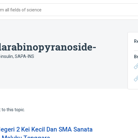
 all fields of science
R
arabinopyranoside-
insulin
,
SAPA-INS
B
to this topic.
egeri 2 Kei Kecil Dan SMA Sanata