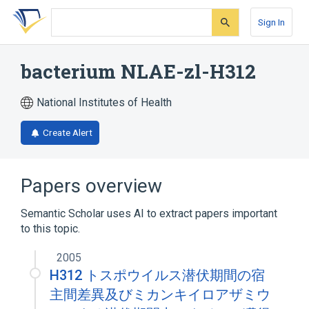
Skip
Skip
Skip
to
to
to
Sign In
search
main
account
form
content
menu
bacterium NLAE-zl-H312
National Institutes of Health
Create Alert
Papers overview
Semantic Scholar uses AI to extract papers important
to this topic.
2005
H312 トスポウイルス潜伏期間の宿
主間差異及びミカンキイロアザミウ