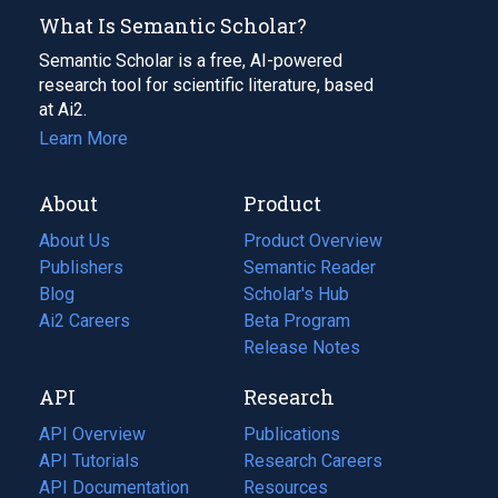
What Is Semantic Scholar?
Semantic Scholar is a free, AI-powered
research tool for scientific literature, based
at Ai2.
Learn More
About
Product
About Us
Product Overview
Publishers
Semantic Reader
Blog
(opens
Scholar's Hub
in
Ai2 Careers
(opens
Beta Program
a
in
Release Notes
new
a
API
Research
tab)
new
tab)
API Overview
Publications
(opens
API Tutorials
in
Research Careers
(opens
API Documentation
(opens
a
in
Resources
(opens