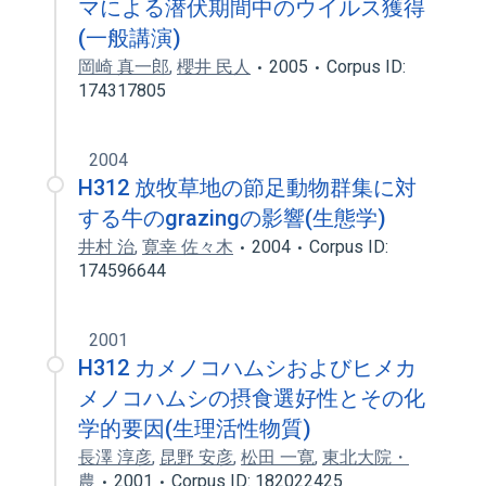
マによる潜伏期間中のウイルス獲得
(一般講演)
岡崎 真一郎
,
櫻井 民人
2005
Corpus ID:
174317805
2004
H312 放牧草地の節足動物群集に対
する牛のgrazingの影響(生態学)
井村 治
,
寛幸 佐々木
2004
Corpus ID:
174596644
2001
H312 カメノコハムシおよびヒメカ
メノコハムシの摂食選好性とその化
学的要因(生理活性物質)
長澤 淳彦
,
昆野 安彦
,
松田 一寛
,
東北大院・
農
2001
Corpus ID: 182022425