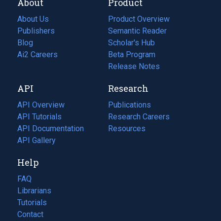
About
Product
About Us
Product Overview
Publishers
Semantic Reader
Blog
(opens
Scholar's Hub
in
Ai2 Careers
(opens
Beta Program
a
in
Release Notes
new
a
API
Research
tab)
new
tab)
API Overview
Publications
(opens
API Tutorials
in
Research Careers
(opens
API Documentation
(opens
a
in
Resources
(opens
in
API Gallery
new
a
in
a
tab)
new
a
Help
new
tab)
new
tab)
tab)
FAQ
Librarians
Tutorials
Contact