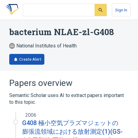
Skip
Skip
Skip
to
to
to
Sign In
search
main
account
form
content
menu
bacterium NLAE-zl-G408
National Institutes of Health
Create Alert
Papers overview
Semantic Scholar uses AI to extract papers important
to this topic.
2006
G408 極小空気プラズマジェットの
膨張流領域における放射測定(1)(GS-