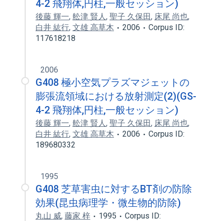
4-2 飛翔体,円柱,一般セッション)
後藤 輝一
,
舩津 賢人
,
聖子 久保田
,
床尾 尚也
,
白井 紘行
,
文雄 高草木
2006
Corpus ID:
117618218
2006
G408 極小空気プラズマジェットの
膨張流領域における放射測定(2)(GS-
4-2 飛翔体,円柱,一般セッション)
後藤 輝一
,
舩津 賢人
,
聖子 久保田
,
床尾 尚也
,
白井 紘行
,
文雄 高草木
2006
Corpus ID:
189680332
1995
G408 芝草害虫に対するBT剤の防除
効果(昆虫病理学・微生物的防除)
丸山 威
,
藤家 梓
1995
Corpus ID: