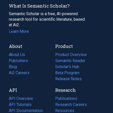
What Is Semantic Scholar?
Semantic Scholar is a free, AI-powered
research tool for scientific literature, based
at Ai2.
Learn More
About
Product
About Us
Product Overview
Publishers
Semantic Reader
Blog
(opens
Scholar's Hub
in
Ai2 Careers
(opens
Beta Program
a
in
Release Notes
new
a
API
Research
tab)
new
tab)
API Overview
Publications
(opens
API Tutorials
in
Research Careers
(opens
API Documentation
(opens
a
in
Resources
(opens