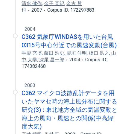
清水 健作
,
金子 直紀
,
金古 哲
也
2007
Corpus ID: 172297883
2004
C362 気象庁WINDASを用いた台風
0315号中心付近での風速変動(台風)
手柴 充博
,
藤田 浩史
,
柴垣 佳明
,
橋口 浩之
,
山
中 大学
,
深尾 昌一郎
2004
Corpus ID:
174382468
2003
C362 マイクロ波散乱計データを用
いたヤマセ時の海上風分布に関する
研究(3) : 東北地方全域の気温変動と
海上の風向・風速との関係(中高緯
度大気)