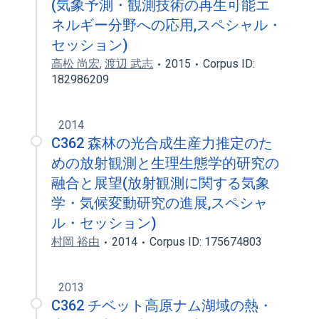
(気象予測・観測技術の再生可能エ
ネルギー分野への応用,スペシャル・
セッション)
高松 尚宏
,
渡辺 武志
2015
Corpus ID:
182986209
2014
C362 森林の光合成生産力推定のた
めの放射観測と生理生態学的研究の
融合と展望(放射観測に関する気象
学・気候変動研究の進展,スペシャ
ル・セッション)
村岡 裕由
2014
Corpus ID: 175674803
2013
C362 チベット高原ナム湖域の熱・