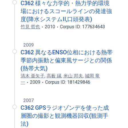
C362 様々な力学的・熱力学的環境
場におけるスコールラインの発達強
度(降水システムII,口頭発表)
竹見 哲也
2010
Corpus ID: 177634643
2009
C362 異なるENSO位相における熱帯
季節内振動と偏東風サージとの関係
(熱帯大気)
清木 亜矢子
,
高薮 縁
,
米山 邦夫
,
城岡 竜
一
2009
Corpus ID: 181429846
2007
C362 GPSラジオゾンデを使った成
層圏の撮影と観測機器回収(観測手
法)