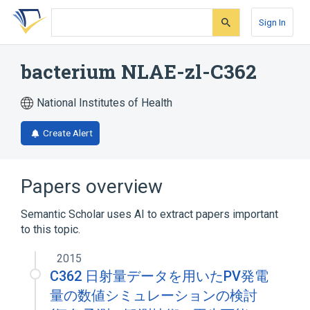
Skip
Skip
Skip
to
to
to
Sign In
search
main
account
form
content
menu
bacterium NLAE-zl-C362
National Institutes of Health
Create Alert
Papers overview
Semantic Scholar uses AI to extract papers important
to this topic.
2015
C362 日射量データを用いたPV発電
量の数値シミュレーションの検討