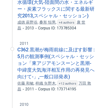
水循環(大気-陸面間の水・エネルギ
ー・炭素フラックスに関する最新研
究2013,スペシャル・セッション)
成徳 萩野谷
,
桑形 恒男
,
康 世
+4 authors
昌
2013
Corpus ID: 173785304
2011
C362 黒潮が梅雨前線に及ぼす影響 :
5月の観測事例(スペシャル・セッシ
ョン「東アジアモンスーンと黒潮-
中緯度大気海洋相互作用の再発見へ
向けて-」,一般口頭発表)
佐藤 和敏
,
梓織 矢野木
,
万田 敦
+12 authors
昌
2011
Corpus ID: 173714195
2010