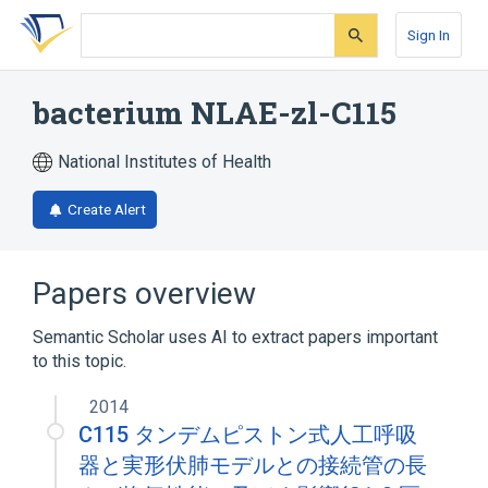
Skip
Skip
Skip
to
to
to
Sign In
search
main
account
form
content
menu
bacterium NLAE-zl-C115
National Institutes of Health
Create Alert
Papers overview
Semantic Scholar uses AI to extract papers important
to this topic.
2014
C115 タンデムピストン式人工呼吸
器と実形伏肺モデルとの接続管の長