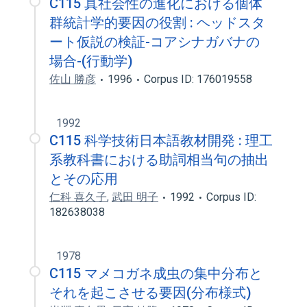
C115 真社会性の進化における個体
群統計学的要因の役割 : ヘッドスタ
ート仮説の検証-コアシナガバナの
場合-(行動学)
佐山 勝彦
1996
Corpus ID: 176019558
1992
C115 科学技術日本語教材開発 : 理工
系教科書における助詞相当句の抽出
とその応用
仁科 喜久子
,
武田 明子
1992
Corpus ID:
182638038
1978
C115 マメコガネ成虫の集中分布と
それを起こさせる要因(分布様式)