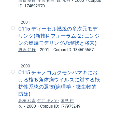
西森 基貴
,
小園 裕三
,
魏. 永芬
2005
Corpus
ID: 174892970
2001
C115 ディーゼル燃焼の多次元モデ
リング(新技術フォーラム-2 : エンジ
ンの燃焼モデリングの現状と将来)
脇坂 知行
2001
Corpus ID: 134605657
2000
C115 チャノコカクモンハマキにお
ける核多角体病ウイルスに対する抵
抗性系統の選抜(病理学・微生物的
防除)
高橋 和宏
,
仲井 まどか
,
国見 裕
久
2000
Corpus ID: 177975249