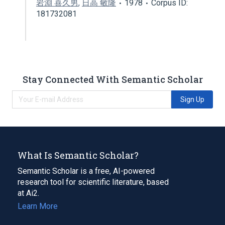
岩淵 喜久男
,
日高 敏隆
1978
Corpus ID:
181732081
Stay Connected With Semantic Scholar
Sign Up
What Is Semantic Scholar?
Semantic Scholar is a free, AI-powered
research tool for scientific literature, based
at Ai2.
Learn More