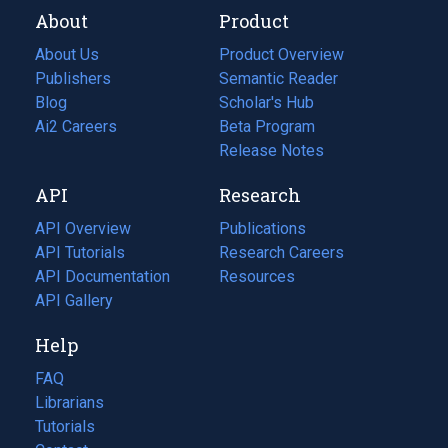
About
Product
About Us
Product Overview
Publishers
Semantic Reader
Blog
(opens
Scholar's Hub
in
Ai2 Careers
(opens
Beta Program
a
in
Release Notes
new
a
API
Research
tab)
new
tab)
API Overview
Publications
(opens
API Tutorials
in
Research Careers
(opens
API Documentation
(opens
a
in
Resources
(opens
in
API Gallery
new
a
in
a
tab)
new
a
Help
new
tab)
new
tab)
tab)
FAQ
Librarians
Tutorials