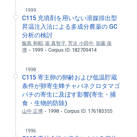
1999
C115 充填剤を用いない溶媒排出型
昇温注入法による多成分農薬の GC
分析の検討
飯島 和昭
,
坂 真智子
,
芳次 小田中
,
加藤 保
博
1999
Corpus ID: 182709414
1998
C115 寄主卵の卵齢および低温貯蔵
条件が卵寄生蜂チャバネクロタマゴ
バチの寄生に及ぼす影響(寄生・捕
食・生物的防除)
山中 正博
1998
Corpus ID: 176183355
1996