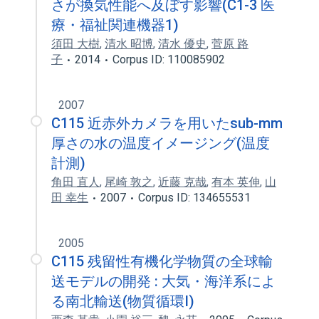
さが換気性能へ及ぼす影響(C1-3 医
療・福祉関連機器1)
須田 大樹
,
清水 昭博
,
清水 優史
,
菅原 路
子
2014
Corpus ID: 110085902
2007
C115 近赤外カメラを用いたsub-mm
厚さの水の温度イメージング(温度
計測)
角田 直人
,
尾崎 敦之
,
近藤 克哉
,
有本 英伸
,
山
田 幸生
2007
Corpus ID: 134655531
2005
C115 残留性有機化学物質の全球輸
送モデルの開発 : 大気・海洋系によ
る南北輸送(物質循環I)