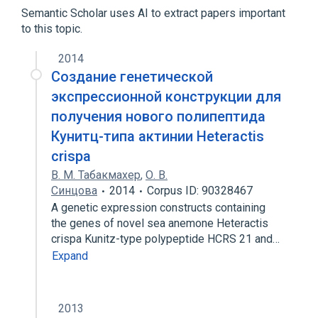
Cnidarian Venoms
Peptides
Semantic Scholar uses AI to extract papers important
to this topic.
2014
Создание генетической
экспрессионной конструкции для
получения нового полипептида
Кунитц-типа актинии Heteractis
crispa
В. М. Табакмахер
,
О. В.
Синцова
2014
Corpus ID: 90328467
А genetic expression constructs containing
the genes of novel sea anemone Heteractis
crispa Kunitz-type polypeptide HCRS 21 and…
Expand
2013