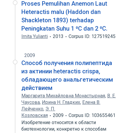
Proses Pemulihan Anemon Laut
Heteractis malu (Haddon dan
Shackleton 1893) terhadap
Peningkatan Suhu 1 ⁰C dan 2 ⁰C.
Irnita Yulianti
2013
Corpus ID: 127519245
2009
Способ получения полипептида
из актинии heteractis crispa,
обладающего анальгетическим
действием
Маргарита Михайловна Монастырная
,
В. Е.
Чаусова
,
Ирина Н. Гладких
,
Елена В.
Лейченко
,
Э. П.
Козловская
2009
Corpus ID: 103655461
Изобретение относится к области
биотехнологии, конкретно к способам