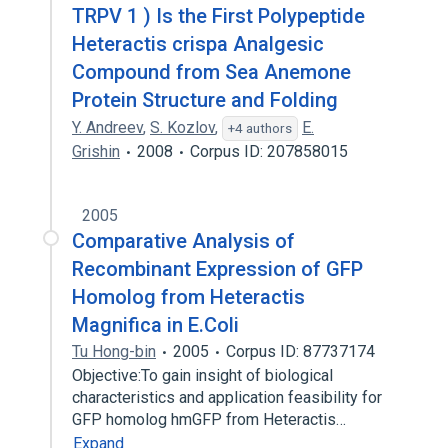
TRPV 1 ) Is the First Polypeptide
Heteractis crispa Analgesic
Compound from Sea Anemone
Protein Structure and Folding
Y. Andreev
,
S. Kozlov
,
E.
+4 authors
Grishin
2008
Corpus ID: 207858015
2005
Comparative Analysis of
Recombinant Expression of GFP
Homolog from Heteractis
Magnifica in E.Coli
Tu Hong-bin
2005
Corpus ID: 87737174
Objective:To gain insight of biological
characteristics and application feasibility for
GFP homolog hmGFP from Heteractis…
Expand