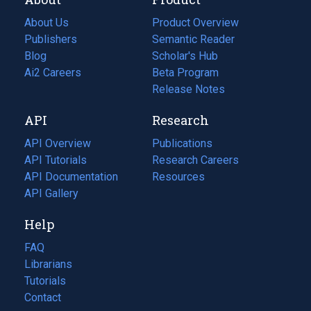
About Us
Product Overview
Publishers
Semantic Reader
Blog
(opens
Scholar's Hub
in
Ai2 Careers
(opens
Beta Program
a
in
Release Notes
new
a
API
Research
tab)
new
tab)
API Overview
Publications
(opens
API Tutorials
in
Research Careers
(opens
API Documentation
(opens
a
in
Resources
(opens
in
API Gallery
new
a
in
a
tab)
new
a
Help
new
tab)
new
tab)
tab)
FAQ
Librarians
Tutorials
Contact