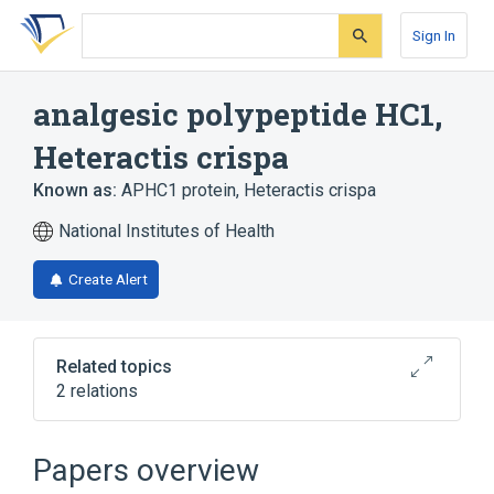
Skip
Skip
Skip
to
to
to
Sign In
search
main
account
form
content
menu
analgesic polypeptide HC1,
Heteractis crispa
Known as:
APHC1 protein, Heteractis crispa
National Institutes of Health
Create Alert
Related topics
2 relations
Broader
(
2
)
Papers overview