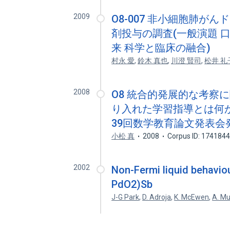
2009
O8-007 非小細胞肺が
剤投与の調査(一般演題 
来 科学と臨床の融合)
村永 愛
,
鈴木 真也
,
川澄 賢司
,
松井 礼
2008
O8 統合的発展的な考察に
り入れた学習指導とは何か(O
39回数学教育論文発表会
小松 真
2008
Corpus ID: 174184
2002
Non-Fermi liquid behaviou
PdO2)Sb
J-G Park
,
D. Adroja
,
K. McEwen
,
A. Mu