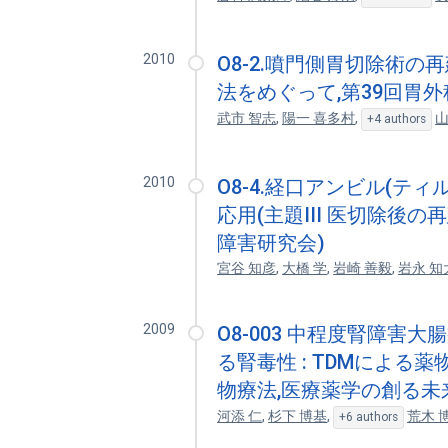
2010
O8-2.噴門側胃切除術の
法をめぐって,第39回胃
武市 智志
,
陽一 喜多村
,
山
+4 authors
2010
O8-4.経口アンビル(テ
応用(主題III 医切除後
障害研究会)
宮谷 知彦
,
大橋 学
,
岩崎 善毅
,
岩永 知
2009
O8-003 中程度腎障
る腎毒性 : TDMによる
物療法,医療薬学の創る未
河添 仁
,
杉下 博基
,
荒木 
+6 authors