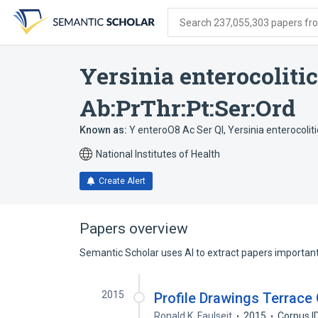
Skip
Skip
Skip
to
to
to
Search 237,055,303 papers from
search
main
account
form
content
menu
Yersinia enterocoliti
Ab:PrThr:Pt:Ser:Ord
Known as:
Y enteroO8 Ac Ser Ql
,
Yersinia enterocolit
National Institutes of Health
Create Alert
Papers overview
Semantic Scholar uses AI to extract papers important 
2015
Profile Drawings Terrace
Ronald K. Faulseit
2015
Corpus I