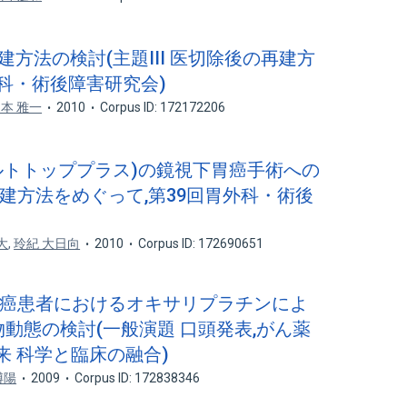
再建方法の検討(主題III 医切除後の再建方
外科・術後障害研究会)
本 雅一
2010
Corpus ID: 172172206
ィルトトッププラス)の鏡視下胃癌手術への
の再建方法をめぐって,第39回胃外科・術後
大
,
玲紀 大日向
2010
Corpus ID: 172690651
害大腸癌患者におけるオキサリプラチンによ
薬物動態の検討(一般演題 口頭発表,がん薬
来 科学と臨床の融合)
博陽
2009
Corpus ID: 172838346