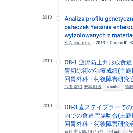
2013
Analiza profilu genetyc
pałeczek Yersinia entero
wyizolowanych z materia
K. Zacharczuk
2013
Corpus ID: 
2010
O8-1.逆流防止弁形成
胃切除術の治療成績(主題I
回胃外科・術後障害研究会
武者 宏昭
,
安本 明浩
,
徳村
+6 authors
2010
O8-3.直ステイプラー
内での食道空腸吻合(主題I
回胃外科・術後障害研究会
倉科 憲太郎
,
細谷 好則
,
安
+4 authors