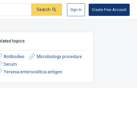
Search
Sign In
Create Free Account
elated topics
Antibodies
Microbiology procedure
Serum
Yersinia enterocolitica antigen