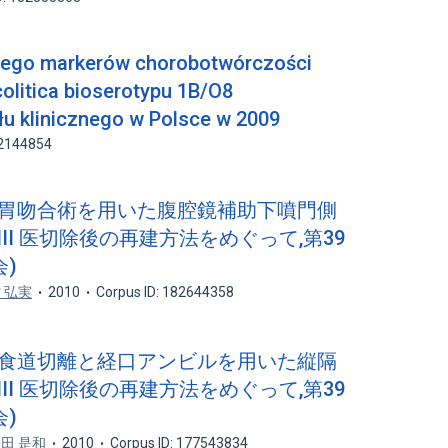
znego markerów chorobotwórczości
colitica bioserotypu 1B/O8
łu klinicznego w Polsce w 2009
82144854
食道胃吻合術を用いた腹腔鏡補助下噴門側
II 医切除後の再建方法をめぐって,第39
)
 弘実
2010
Corpus ID: 182644358
での食道切離と経口アンビルを用いた縦隔
II 医切除後の再建方法をめぐって,第39
)
田 是和
2010
Corpus ID: 177543834