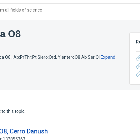
 all fields of science
ca O8
R
ica O8 , Ab:PrThr:Pt:Siero:Ord
,
Y enteroO8 Ab Ser Ql
Expand
to this topic.
 O8, Cerro Danush
D: 132855363