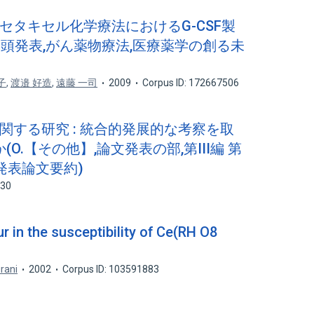
んドセタキセル化学療法におけるG-CSF製
口頭発表,がん薬物療法,医療薬学の創る未
子
,
渡邉 好造
,
遠藤 一司
2009
Corpus ID: 172667506
関する研究 : 統合的発展的な考察を取
.【その他】,論文発表の部,第III編 第
発表論文要約)
430
r in the susceptibility of Ce(RH O8
rani
2002
Corpus ID: 103591883