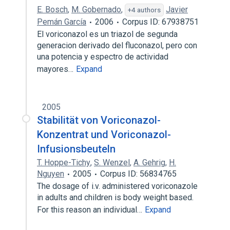
E. Bosch
,
M. Gobernado
,
Javier
+4 authors
Pemán García
2006
Corpus ID: 67938751
El voriconazol es un triazol de segunda
generacion derivado del fluconazol, pero con
una potencia y espectro de actividad
mayores…
Expand
2005
Stabilität von Voriconazol-
Konzentrat und Voriconazol-
Infusionsbeuteln
T. Hoppe-Tichy
,
S. Wenzel
,
A. Gehrig
,
H.
Nguyen
2005
Corpus ID: 56834765
The dosage of i.v. administered voriconazole
in adults and children is body weight based.
For this reason an individual…
Expand