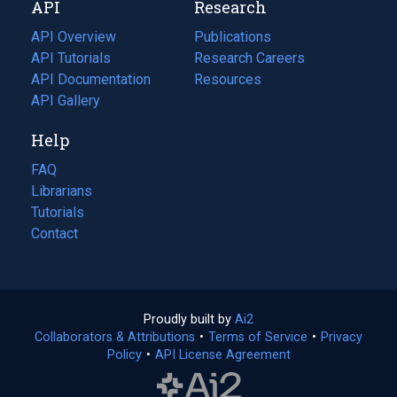
API
Research
tab)
new
tab)
API Overview
Publications
(opens
API Tutorials
in
Research Careers
(opens
API Documentation
(opens
a
in
Resources
(opens
in
API Gallery
new
a
in
a
tab)
new
a
Help
new
tab)
new
tab)
tab)
FAQ
Librarians
Tutorials
Contact
Proudly built by
Ai2
(opens
Collaborators & Attributions
•
Terms of Service
in
(opens
•
Privacy
Policy
(opens
•
API License Agreement
a
in
in
new
a
a
tab)
new