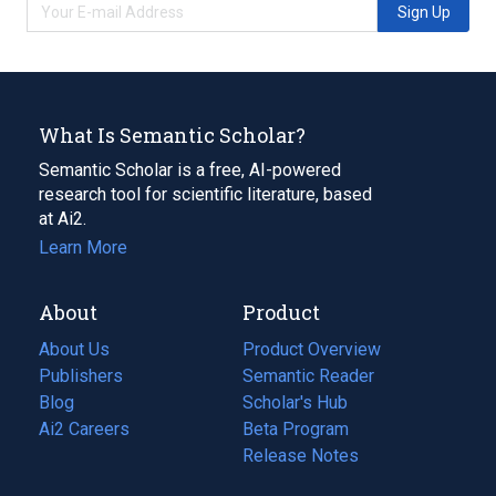
Sign Up
What Is Semantic Scholar?
Semantic Scholar is a free, AI-powered
research tool for scientific literature, based
at Ai2.
Learn More
About
Product
About Us
Product Overview
Publishers
Semantic Reader
Blog
(opens
Scholar's Hub
in
Ai2 Careers
(opens
Beta Program
a
in
Release Notes
new
a