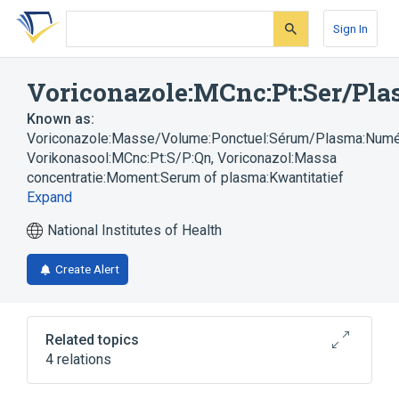
Skip
Skip
Skip
to
to
to
Sign In
search
main
account
form
content
menu
Voriconazole:MCnc:Pt:Ser/Pla
Known as:
Voriconazole:Masse/Volume:Ponctuel:Sérum/Plasma:Numé
Vorikonasool:MCnc:Pt:S/P:Qn
,
Voriconazol:Massa
concentratie:Moment:Serum of plasma:Kwantitatief
Expand
National Institutes of Health
Create Alert
Related topics
4 relations
Plas
Serum