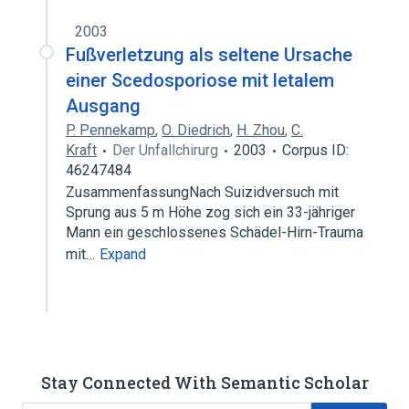
2003
Fußverletzung als seltene Ursache
einer Scedosporiose mit letalem
Ausgang
P. Pennekamp
,
O. Diedrich
,
H. Zhou
,
C.
Kraft
Der Unfallchirurg
2003
Corpus ID:
46247484
ZusammenfassungNach Suizidversuch mit
Sprung aus 5 m Höhe zog sich ein 33-jähriger
Mann ein geschlossenes Schädel-Hirn-Trauma
mit…
Expand
Stay Connected With Semantic Scholar