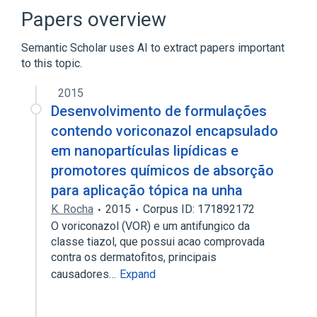
Unit of Mass Concentration
Papers overview
voriconazole
Semantic Scholar uses AI to extract papers important
to this topic.
2015
Desenvolvimento de formulações
contendo voriconazol encapsulado
em nanopartículas lipídicas e
promotores químicos de absorção
para aplicação tópica na unha
K. Rocha
2015
Corpus ID: 171892172
O voriconazol (VOR) e um antifungico da
classe tiazol, que possui acao comprovada
contra os dermatofitos, principais
causadores…
Expand