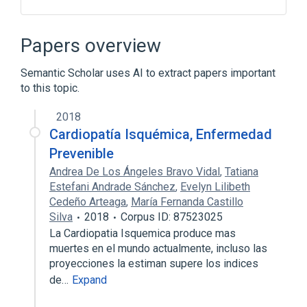
Antibodies
Disease
Microbiology procedure
Serum
Papers overview
Expand
Semantic Scholar uses AI to extract papers important
to this topic.
2018
Cardiopatía Isquémica, Enfermedad
Prevenible
Andrea De Los Ángeles Bravo Vidal
,
Tatiana
Estefani Andrade Sánchez
,
Evelyn Lilibeth
Cedeño Arteaga
,
María Fernanda Castillo
Silva
2018
Corpus ID: 87523025
La Cardiopatia Isquemica produce mas
muertes en el mundo actualmente, incluso las
proyecciones la estiman supere los indices
de…
Expand