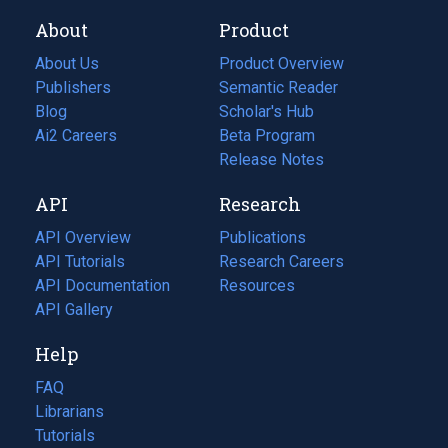
About
Product
About Us
Product Overview
Publishers
Semantic Reader
Blog
(opens
Scholar's Hub
in
Ai2 Careers
(opens
Beta Program
a
in
Release Notes
new
a
API
Research
tab)
new
tab)
API Overview
Publications
(opens
API Tutorials
in
Research Careers
(opens
API Documentation
(opens
a
in
Resources
(opens
in
API Gallery
new
a
in
a
tab)
new
a
Help
new
tab)
new
tab)
tab)
FAQ
Librarians
Tutorials