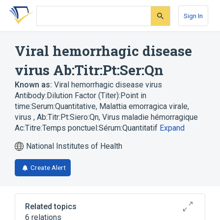
Skip
Skip
Skip
to
to
to
Sign In
search
main
account
form
content
menu
Viral hemorrhagic disease
virus Ab:Titr:Pt:Ser:Qn
Known as:
Viral hemorrhagic disease virus
Antibody:Dilution Factor (Titer):Point in
time:Serum:Quantitative
,
Malattia emorragica virale,
virus , Ab:Titr:Pt:Siero:Qn
,
Virus maladie hémorragique
Ac:Titre:Temps ponctuel:Sérum:Quantitatif
Expand
National Institutes of Health
Create Alert
Related topics
6 relations