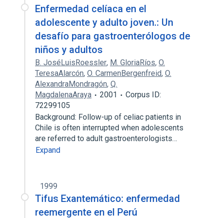
Enfermedad celíaca en el
adolescente y adulto joven.: Un
desafío para gastroenterólogos de
niños y adultos
B. JoséLuisRoessler
,
M. GloriaRíos
,
O.
TeresaAlarcón
,
O. CarmenBergenfreid
,
O.
AlexandraMondragón
,
Q.
MagdalenaAraya
2001
Corpus ID:
72299105
Background: Follow-up of celiac patients in
Chile is often interrupted when adolescents
are referred to adult gastroenterologists…
Expand
1999
Tifus Exantemático: enfermedad
reemergente en el Perú