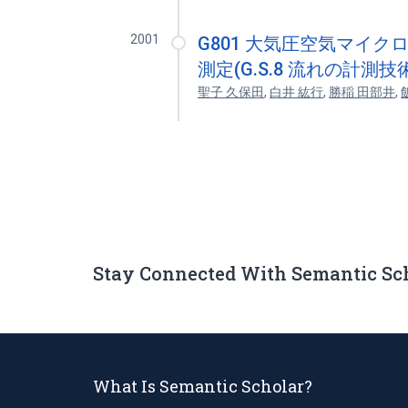
2001
G801 大気圧空気マイ
測定(G.S.8 流れの計測技術
聖子 久保田
,
白井 紘行
,
勝稲 田部井
,
Stay Connected With Semantic Sc
What Is Semantic Scholar?