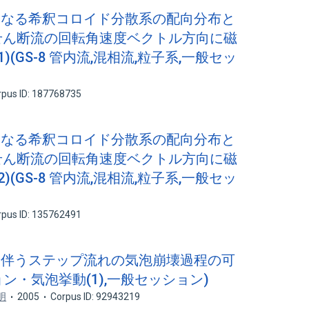
からなる希釈コロイド分散系の配向分布と
 せん断流の回転角速度ベクトル方向に磁
(GS-8 管内流,混相流,粒子系,一般セッ
rpus ID: 187768735
からなる希釈コロイド分散系の配向分布と
 せん断流の回転角速度ベクトル方向に磁
(GS-8 管内流,混相流,粒子系,一般セッ
rpus ID: 135762491
ンを伴うステップ流れの気泡崩壊過程の可
ョン・気泡挙動(1),一般セッション)
明
2005
Corpus ID: 92943219