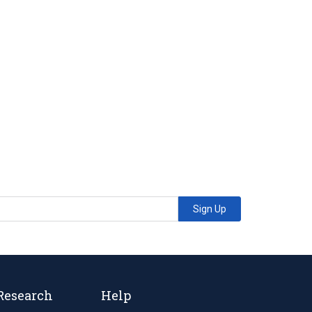
Sign Up
Research
Help