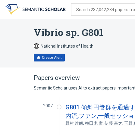
Skip
Skip
Skip
to
to
to
Search 237,042,284 papers from
search
main
account
form
content
menu
Vibrio sp. G801
National Institutes of Health
Create Alert
Papers overview
Semantic Scholar uses AI to extract papers important 
2007
G801 傾斜円管群を通過す
内流,ファン,一般セッショ
野村 達朗
,
横田 和彦
,
伊藤 基之
,
玉野 