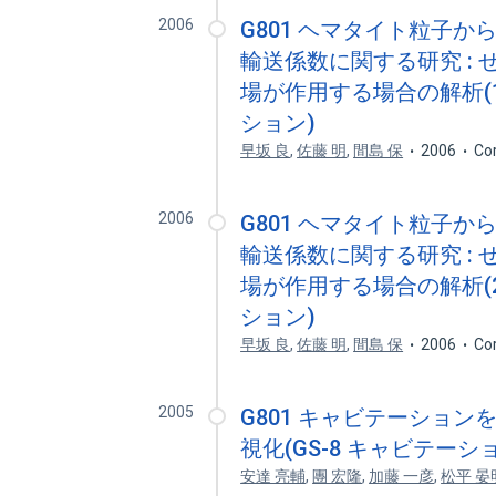
2006
G801 ヘマタイト粒子
輸送係数に関する研究 :
場が作用する場合の解析(1)
ション)
早坂 良
,
佐藤 明
,
間島 保
2006
Co
2006
G801 ヘマタイト粒子
輸送係数に関する研究 :
場が作用する場合の解析(2)
ション)
早坂 良
,
佐藤 明
,
間島 保
2006
Co
2005
G801 キャビテーショ
視化(GS-8 キャビテーシ
安達 亮輔
,
團 宏隆
,
加藤 一彦
,
松平 晏