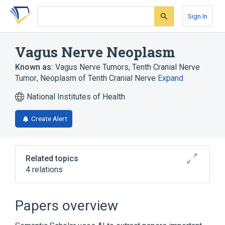
Skip
Skip
Skip
to
to
to
Sign In
search
main
account
form
content
menu
Vagus Nerve Neoplasm
Known as:
Vagus Nerve Tumors
,
Tenth Cranial Nerve
Tumor
,
Neoplasm of Tenth Cranial Nerve
Expand
National Institutes of Health
Create Alert
Related topics
4 relations
Cranial Nerves
Neoplastic Cell
Nervous system structure
Papers overview
Vagus nerve structure