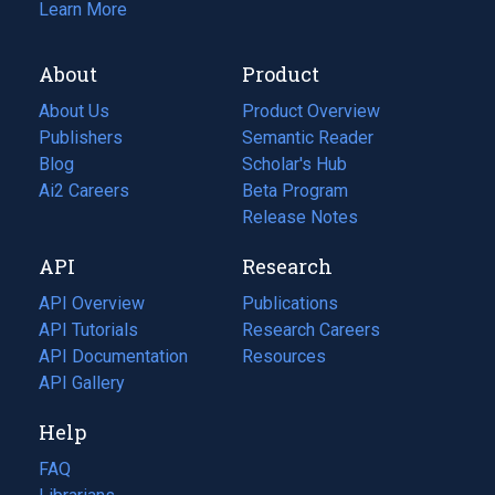
Learn More
About
Product
About Us
Product Overview
Publishers
Semantic Reader
Blog
(opens
Scholar's Hub
in
Ai2 Careers
(opens
Beta Program
a
in
Release Notes
new
a
API
Research
tab)
new
tab)
API Overview
Publications
(opens
API Tutorials
in
Research Careers
(opens
API Documentation
(opens
a
in
Resources
(opens
in
API Gallery
new
a
in
a
tab)
new
a
Help
new
tab)
new
tab)
tab)
FAQ