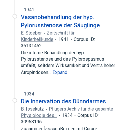
1941
Vasanobehandlung der hyp.
Pylorusstenose der Säuglinge
E. Stoeber
Zeitschrift für
Kinderheilkunde
1941
Corpus ID:
36131462
Die interne Behandlung der hyp.
Pylorusstenose und des Pylorospasmus
umfaBt, seitdem Wirksamkeit und Vertrs hoher
Atropindosen…
Expand
1934
Die Innervation des Dünndarmes
B. Issekutz
Pflugers Archiv fur die gesamte
Physiologie des…
1934
Corpus ID:
30958196
ZusammenfassungBei den mit Curare