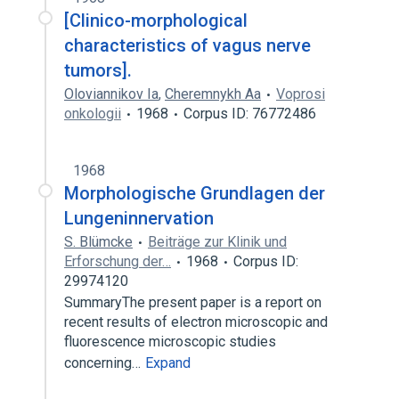
[Clinico-morphological
characteristics of vagus nerve
tumors].
Oloviannikov Ia
,
Cheremnykh Aa
Voprosi
onkologii
1968
Corpus ID: 76772486
1968
Morphologische Grundlagen der
Lungeninnervation
S. Blümcke
Beiträge zur Klinik und
Erforschung der…
1968
Corpus ID:
29974120
SummaryThe present paper is a report on
recent results of electron microscopic and
fluorescence microscopic studies
concerning…
Expand