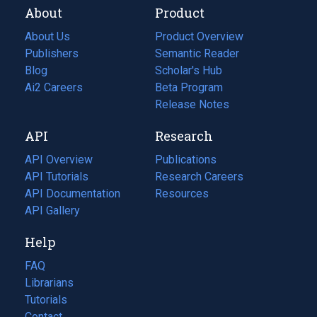
About
Product
About Us
Product Overview
Publishers
Semantic Reader
Blog
(opens
Scholar's Hub
in
Ai2 Careers
(opens
Beta Program
a
in
Release Notes
new
a
API
Research
tab)
new
tab)
API Overview
Publications
(opens
API Tutorials
in
Research Careers
(opens
API Documentation
(opens
a
in
Resources
(opens
in
API Gallery
new
a
in
a
tab)
new
a
Help
new
tab)
new
tab)
tab)
FAQ
Librarians
Tutorials
Contact