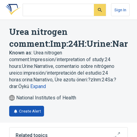
Skip
Skip
Skip
to
to
to
Sign In
search
main
account
form
content
menu
Urea nitrogen
comment:Imp:24H:Urine:Nar
Known as:
Urea nitrogen
comment:Impression/interpretation of study:24
hours:Urine:Narrative
,
comentario sobre nitrógeno
ureico:impresión/interpretación del estudio:24
horas:orina:Narrativo
,
Üre azotu öneri:?zlnm:24Sa:?
drar:Öykü
Expand
National Institutes of Health
Create Alert
Related topics