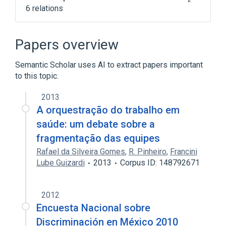
6 relations
Carbonyldiamide
Chemical procedure
Narrative (section of report)
Nitrogen
Papers overview
Expand
Semantic Scholar uses AI to extract papers important
to this topic.
2013
A orquestração do trabalho em
saúde: um debate sobre a
fragmentação das equipes
Rafael da Silveira Gomes
,
R. Pinheiro
,
Francini
Lube Guizardi
2013
Corpus ID: 148792671
2012
Encuesta Nacional sobre
Discriminación en México 2010