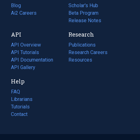
Blog
(opens
Scholar's Hub
in
Ai2 Careers
(opens
Beta Program
a
in
Release Notes
new
a
API
Research
tab)
new
tab)
API Overview
Publications
(opens
API Tutorials
in
Research Careers
(opens
API Documentation
(opens
a
in
Resources
(opens
in
API Gallery
new
a
in
a
tab)
new
a
Help
new
tab)
new
tab)
tab)
FAQ
Librarians
Tutorials
Contact