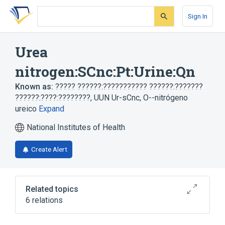
Skip
Skip
Skip
to
to
to
Sign In
search
main
account
form
content
menu
Urea
nitrogen:SCnc:Pt:Urine:Qn
Known as:
????? ??????:??????????? ??????:???????
??????:????:????????
,
UUN Ur-sCnc
,
O--nitrógeno
ureico
Expand
National Institutes of Health
Create Alert
Related topics
6 relations
Carbonyldiamide
Chemical procedure