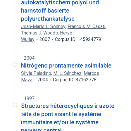
autokatalytischem polyol und
harnstoff basierte
polyurethankatalyse
Jean-Marie L. Sonney
,
Francois M. Casati
,
Thomas J. Woods
,
Herve
Wuilay
2007
Corpus ID: 145924779
2004
Nitrógeno prontamente asimilable
Silvia Paladino
,
M. L. Sánchez
,
Marcos
Maza
2004
Corpus ID: 87162778
1997
Structures hétérocycliques à azote
tête de pont visant le système
immunitaire et/ou le système
nerveux central