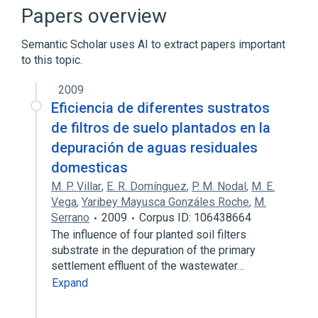
Nitrogen
SCnc
Papers overview
Expand
Semantic Scholar uses AI to extract papers important
to this topic.
2009
Eficiencia de diferentes sustratos
de filtros de suelo plantados en la
depuración de aguas residuales
domesticas
M. P. Villar
,
E. R. Domínguez
,
P. M. Nodal
,
M. E.
Vega
,
Yaribey Mayusca Gonzáles Roche
,
M.
Serrano
2009
Corpus ID: 106438664
The influence of four planted soil filters
substrate in the depuration of the primary
settlement effluent of the wastewater…
Expand