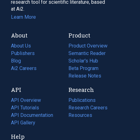
research tool for scientific literature, based
at Ai2.
Learn More
About
Product
About Us
Product Overview
Publishers
Semantic Reader
Blog
(opens
Scholar's Hub
in
Ai2 Careers
(opens
Beta Program
a
in
Release Notes
new
a
API
Research
tab)
new
tab)
API Overview
Publications
(opens
API Tutorials
in
Research Careers
(opens
API Documentation
(opens
a
in
Resources
(opens
in
API Gallery
new
a
in
a
tab)
new
a
Help
new
tab)
new