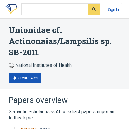
Skip
Skip
Skip
to
to
to
Sign In
search
main
account
form
content
menu
Unionidae cf.
Actinonaias/Lampsilis sp.
SB-2011
National Institutes of Health
Create Alert
Papers overview
Semantic Scholar uses AI to extract papers important
to this topic.