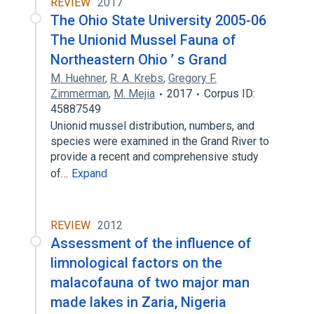
REVIEW
2017
The Ohio State University 2005-06
The Unionid Mussel Fauna of
Northeastern Ohio ’ s Grand
M. Huehner
,
R. A. Krebs
,
Gregory F.
Zimmerman
,
M. Mejia
2017
Corpus ID:
45887549
Unionid mussel distribution, numbers, and
species were examined in the Grand River to
provide a recent and comprehensive study
of…
Expand
REVIEW
2012
Assessment of the influence of
limnological factors on the
malacofauna of two major man
made lakes in Zaria, Nigeria