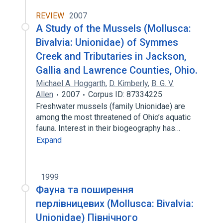
REVIEW
2007
A Study of the Mussels (Mollusca:
Bivalvia: Unionidae) of Symmes
Creek and Tributaries in Jackson,
Gallia and Lawrence Counties, Ohio.
Michael A. Hoggarth
,
D. Kimberly
,
B. G. V.
Allen
2007
Corpus ID: 87334225
Freshwater mussels (family Unionidae) are
among the most threatened of Ohio’s aquatic
fauna. Interest in their biogeography has…
Expand
1999
Фауна та поширення
перлівницевих (Mollusca: Bivalvia:
Unionidae) Північного