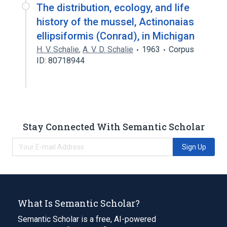
The distribution, ecology, and life
history of the mussel, Actinonaias
ellipsiformis (Conrad), in Michigan
H. V. Schalie
,
A. V. D. Schalie
1963
Corpus
ID: 80718944
Stay Connected With Semantic Scholar
Sign Up
What Is Semantic Scholar?
Semantic Scholar is a free, AI-powered