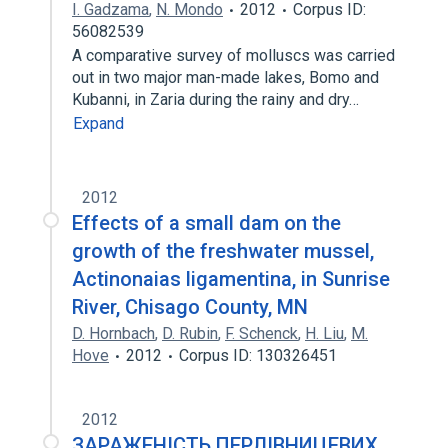
I. Gadzama
,
N. Mondo
2012
Corpus ID:
56082539
A comparative survey of molluscs was carried
out in two major man-made lakes, Bomo and
Kubanni, in Zaria during the rainy and dry…
Expand
2012
Effects of a small dam on the
growth of the freshwater mussel,
Actinonaias ligamentina, in Sunrise
River, Chisago County, MN
D. Hornbach
,
D. Rubin
,
F. Schenck
,
H. Liu
,
M.
Hove
2012
Corpus ID: 130326451
2012
ЗАРАЖЕНІСТЬ ПЕРЛІВНИЦЕВИХ