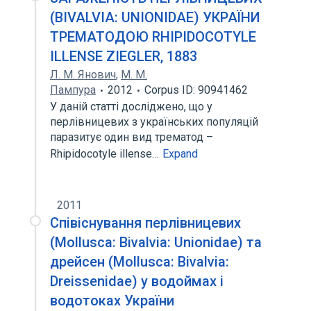
(BIVALVIA: UNIONIDAE) УКРАЇНИ
ТРЕМАТОДОЮ RHIPIDOCOTYLE
ILLENSE ZIEGLER, 1883
Л. М. Янович
,
М. М.
Пампура
2012
Corpus ID: 90941462
У даній статті досліджено, що у
перлівницевих з українських популяцій
паразитує один вид трематод –
Rhipidocotyle іllense…
Expand
2011
Співіснування перлівницевих
(Mollusca: Bivalvia: Unionidae) та
дрейсен (Mollusca: Bivalvia:
Dreissenidae) у водоймах і
водотоках України