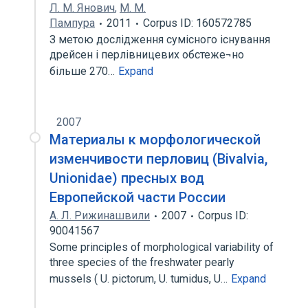
Л. М. Янович
,
М. М.
Пампура
2011
Corpus ID: 160572785
З метою дослідження сумісного існування
дрейсен і перлівницевих обстеже¬но
більше 270…
Expand
2007
Материалы к морфологической
изменчивости перловиц (Bivalvia,
Unionidae) пресных вод
Европейской части России
А. Л. Рижинашвили
2007
Corpus ID:
90041567
Some principles of morphological variability of
three species of the freshwater pearly
mussels ( U. pictorum, U. tumidus, U…
Expand