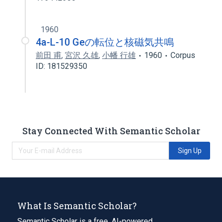
1960
4a-L-10 Geの転位と核磁気共鳴
前田 甫
,
宮沢 久雄
,
小幡 行雄
1960
Corpus
ID: 181529350
Stay Connected With Semantic Scholar
Sign Up
What Is Semantic Scholar?
Semantic Scholar is a free, AI-powered