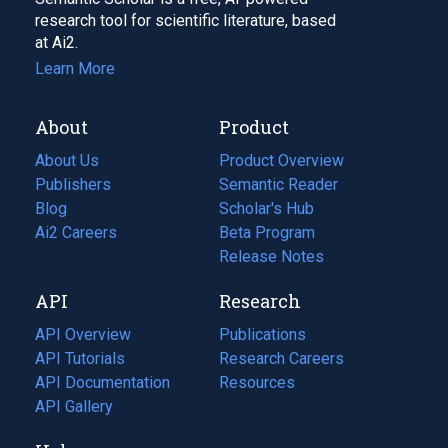
research tool for scientific literature, based
at Ai2.
Learn More
About
Product
About Us
Product Overview
Publishers
Semantic Reader
Blog
(opens
Scholar's Hub
in
Ai2 Careers
(opens
Beta Program
a
in
Release Notes
new
a
API
Research
tab)
new
tab)
API Overview
Publications
(opens
API Tutorials
in
Research Careers
(opens
API Documentation
(opens
a
in
Resources
(opens
in
API Gallery
new
a
in
a
tab)
new
a