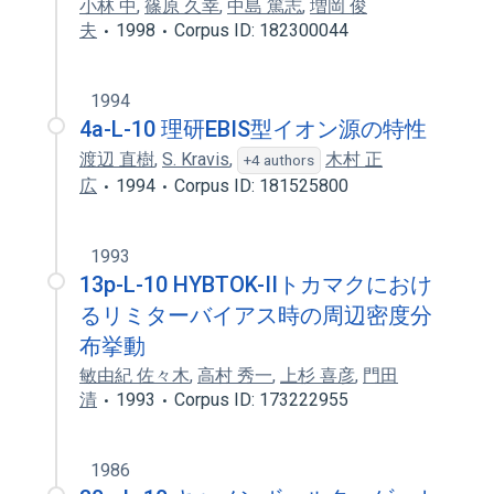
小林 中
,
篠原 久幸
,
中島 篤志
,
増岡 俊
夫
1998
Corpus ID: 182300044
1994
4a-L-10 理研EBIS型イオン源の特性
渡辺 直樹
,
S. Kravis
,
木村 正
+4 authors
広
1994
Corpus ID: 181525800
1993
13p-L-10 HYBTOK-IIトカマクにおけ
るリミターバイアス時の周辺密度分
布挙動
敏由紀 佐々木
,
高村 秀一
,
上杉 喜彦
,
門田
清
1993
Corpus ID: 173222955
1986