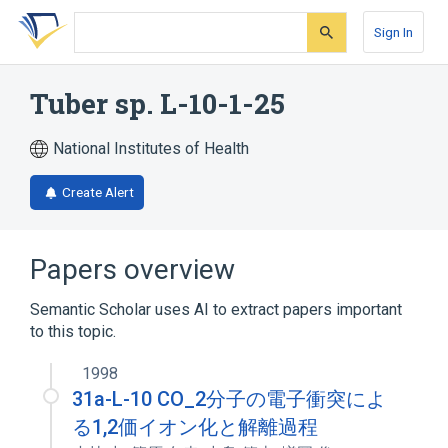
Skip
Skip
Skip
to
to
to
Sign In
search
main
account
form
content
menu
Tuber sp. L-10-1-25
National Institutes of Health
Create Alert
Papers overview
Semantic Scholar uses AI to extract papers important
to this topic.
1998
31a-L-10 CO_2分子の電子衝突によ
る1,2価イオン化と解離過程