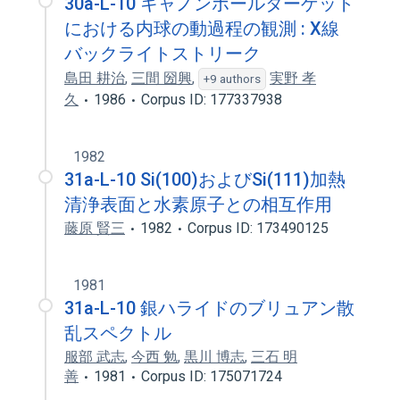
30a-L-10 キャノンボールターゲット
における内球の動過程の観測 : X線
バックライトストリーク
島田 耕治
,
三間 圀興
,
実野 孝
+9 authors
久
1986
Corpus ID: 177337938
1982
31a-L-10 Si(100)およびSi(111)加熱
清浄表面と水素原子との相互作用
藤原 賢三
1982
Corpus ID: 173490125
1981
31a-L-10 銀ハライドのブリュアン散
乱スペクトル
服部 武志
,
今西 勉
,
黒川 博志
,
三石 明
善
1981
Corpus ID: 175071724