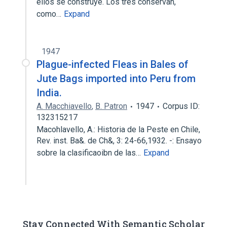
ellos se construye. Los tres conservan,
como…
Expand
1947
Plague-infected Fleas in Bales of
Jute Bags imported into Peru from
India.
A. Macchiavello
,
B. Patron
1947
Corpus ID:
132315217
Macohlavello, A.: Historia de la Peste en Chile,
Rev. inst. Ba&. de Ch&, 3: 24-66,1932. -: Ensayo
sobre la clasificaoibn de las…
Expand
Stay Connected With Semantic Scholar