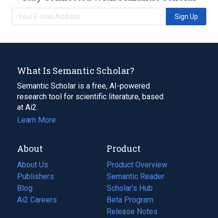
Sign Up
What Is Semantic Scholar?
Semantic Scholar is a free, AI-powered
research tool for scientific literature, based
at Ai2.
Learn More
About
Product
About Us
Product Overview
Publishers
Semantic Reader
Blog
(opens
Scholar's Hub
in
Ai2 Careers
(opens
Beta Program
a
in
Release Notes