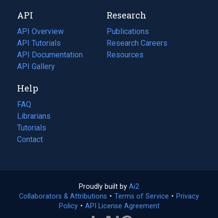
new
a
API
Research
tab)
new
tab)
API Overview
Publications
(opens
API Tutorials
in
Research Careers
(opens
API Documentation
(opens
a
in
Resources
(opens
in
API Gallery
new
a
in
a
tab)
new
a
Help
new
tab)
new
tab)
tab)
FAQ
Librarians
Tutorials
Contact
Proudly built by
Ai2
(opens
Collaborators & Attributions
•
Terms of Service
in
(opens
•
Privacy
Policy
(opens
•
API License Agreement
a
in
in
new
a