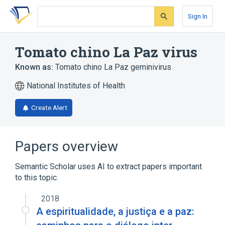
Skip
Skip
Skip
to
to
to
Sign In
search
main
account
form
content
menu
Tomato chino La Paz virus
Known as:
Tomato chino La Paz geminivirus
National Institutes of Health
Create Alert
Papers overview
Semantic Scholar uses AI to extract papers important
to this topic.
2018
A espiritualidade, a justiça e a paz: