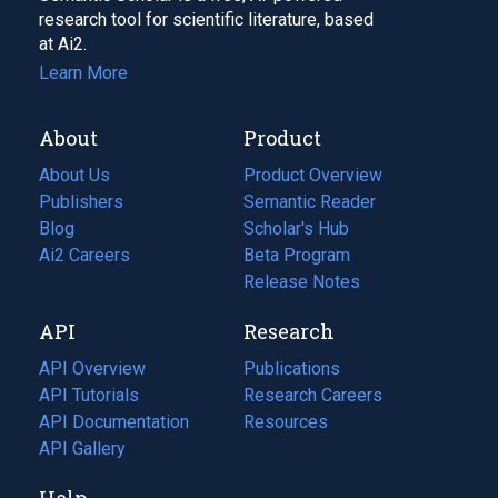
research tool for scientific literature, based
at Ai2.
Learn More
About
Product
About Us
Product Overview
Publishers
Semantic Reader
Blog
(opens
Scholar's Hub
in
Ai2 Careers
(opens
Beta Program
a
in
Release Notes
new
a
API
Research
tab)
new
tab)
API Overview
Publications
(opens
API Tutorials
in
Research Careers
(opens
API Documentation
(opens
a
in
Resources
(opens
in
API Gallery
new
a
in
a
tab)
new
a
Help