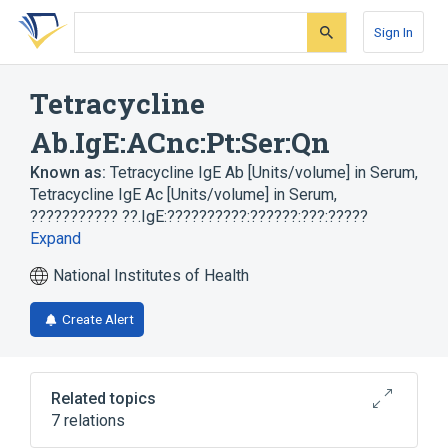
Skip
Skip
Skip
to
to
to
Sign In
search
main
account
form
content
menu
Tetracycline
Ab.IgE:ACnc:Pt:Ser:Qn
Known as:
Tetracycline IgE Ab [Units/volume] in Serum
,
Tetracycline IgE Ac [Units/volume] in Serum
,
??????????? ??.IgE:??????????:??????:???:?????
Expand
National Institutes of Health
Create Alert
Related topics
7 relations