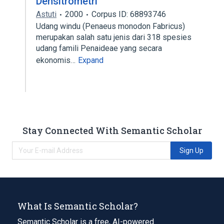
Densitrometri
Astuti
2000
Corpus ID: 68893746
Udang windu (Penaeus monodon Fabricus)
merupakan salah satu jenis dari 318 spesies
udang famili Penaideae yang secara
ekonomis…
Expand
Stay Connected With Semantic Scholar
Sign Up
What Is Semantic Scholar?
Semantic Scholar is a free, AI-powered