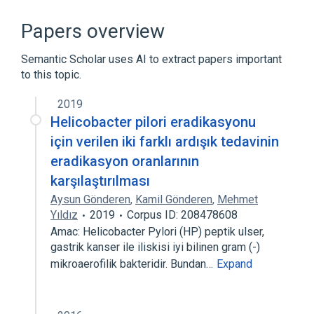
ACnc
Antibodies
Hypersensitivity
IgE Ab
Papers overview
Expand
Semantic Scholar uses AI to extract papers important
to this topic.
2019
Helicobacter pilori eradikasyonu
için verilen iki farklı ardışık tedavinin
eradikasyon oranlarının
karşılaştırılması
Aysun Gönderen
,
Kamil Gönderen
,
Mehmet
Yıldız
2019
Corpus ID: 208478608
Amac: Helicobacter Pylori (HP) peptik ulser,
gastrik kanser ile iliskisi iyi bilinen gram (-)
mikroaerofilik bakteridir. Bundan…
Expand