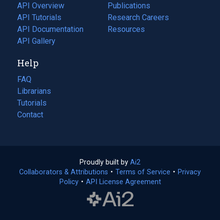
tab)
API Overview
Publications
(opens
API Tutorials
in
Research Careers
(opens
API Documentation
(opens
a
in
Resources
(opens
in
API Gallery
new
a
in
a
tab)
new
a
Help
new
tab)
new
tab)
tab)
FAQ
Librarians
Tutorials
Contact
Proudly built by
Ai2
(opens
Collaborators & Attributions
•
Terms of Service
in
(opens
•
Privacy
Policy
(opens
•
API License Agreement
a
in
in
new
a
a
tab)
new
new
tab)