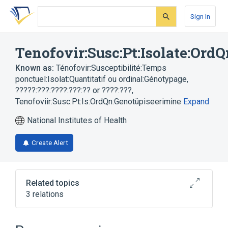
Skip
Skip
Skip
to
to
to
Sign In
search
main
account
form
content
menu
Tenofovir:Susc:Pt:Isolate:Ord
Known as:
Ténofovir:Susceptibilité:Temps
ponctuel:Isolat:Quantitatif ou ordinal:Génotypage
,
?????:???:????:???:?? or ????:???
,
Tenofoviir:Susc:Pt:Is:OrdQn:Genotüpiseerimine
Expand
National Institutes of Health
Create Alert
Related topics
3 relations
Genotype determination
Isolate - microorganism
Tenofovir