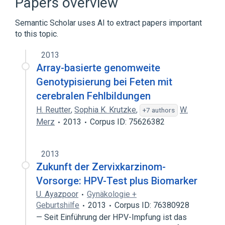
Papers overview
Semantic Scholar uses AI to extract papers important
to this topic.
2013
Array-basierte genomweite
Genotypisierung bei Feten mit
cerebralen Fehlbildungen
H. Reutter
,
Sophia K. Krutzke
,
W.
+7 authors
Merz
2013
Corpus ID: 75626382
2013
Zukunft der Zervixkarzinom-
Vorsorge: HPV-Test plus Biomarker
U. Ayazpoor
Gynäkologie +
Geburtshilfe
2013
Corpus ID: 76380928
— Seit Einführung der HPV-Impfung ist das