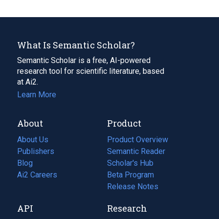
What Is Semantic Scholar?
Semantic Scholar is a free, AI-powered
research tool for scientific literature, based
at Ai2.
Learn More
About
Product
About Us
Product Overview
Publishers
Semantic Reader
Blog
(opens
Scholar's Hub
in
Ai2 Careers
(opens
Beta Program
a
in
Release Notes
new
a
API
Research
tab)
new