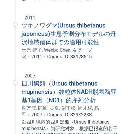
2011
ツキノワグマ(Ursus thibetanus
japonicus)生息予測分布モデルの丹
沢地域個体群での適用可能性
土光 智子
,
Wenbo Chen
,
友博 一ノ
瀬
2011
Corpus ID: 83178515
2007
四川黑熊（Ursus thibetanus
mupinensis）线粒体NADH脱氢酶亚
基1基因（ND1）的序列分析
侯万儒
,
陈瑜
,
吴夏
,
彭正松
,
周才权
,
杨
军
2007
Corpus ID: 82932238
以四川境内的四川黑熊（Ursus thibetanus
mupinensis）为研究对象，根据已报道的若干