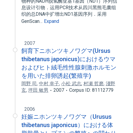
物种的NADH脱氢酶亚基1基因（ND1）序列信
息设计引物．运用PCR技术从四川黑熊毛囊组
织的总DNA中扩增出ND1基因序列．采用
GenScan…
Expand
2007
飼育下ニホンツキノワグマ(Ursus
thibetanus japonicus)におけるウマ
およびヒト絨毛性性腺刺激ホルモン
を用いた排卵誘起(繁殖学)
岡野 司
,
中村 幸子
,
小松 武志
,
村瀬 哲磨
,
淺野
玄
,
坪田 敏男
2007
Corpus ID: 81112779
2006
妊娠ニホンツキノワグマ（Urusus
thibetanus japonicus）における体