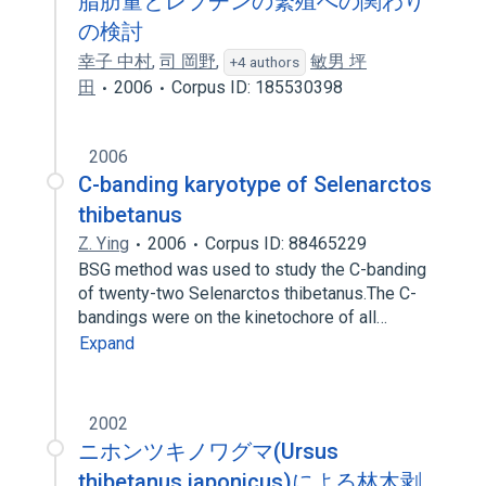
脂肪量とレプチンの繁殖への関わり
の検討
幸子 中村
,
司 岡野
,
敏男 坪
+4 authors
田
2006
Corpus ID: 185530398
2006
C-banding karyotype of Selenarctos
thibetanus
Z. Ying
2006
Corpus ID: 88465229
BSG method was used to study the C-banding
of twenty-two Selenarctos thibetanus.The C-
bandings were on the kinetochore of all…
Expand
2002
ニホンツキノワグマ(Ursus
thibetanus japonicus)による林木剥