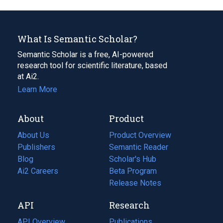
What Is Semantic Scholar?
Semantic Scholar is a free, AI-powered
research tool for scientific literature, based
at Ai2.
Learn More
About
Product
About Us
Product Overview
Publishers
Semantic Reader
Blog
(opens
Scholar's Hub
in
Ai2 Careers
(opens
Beta Program
a
in
Release Notes
new
a
API
Research
tab)
new
tab)
API Overview
Publications
(opens