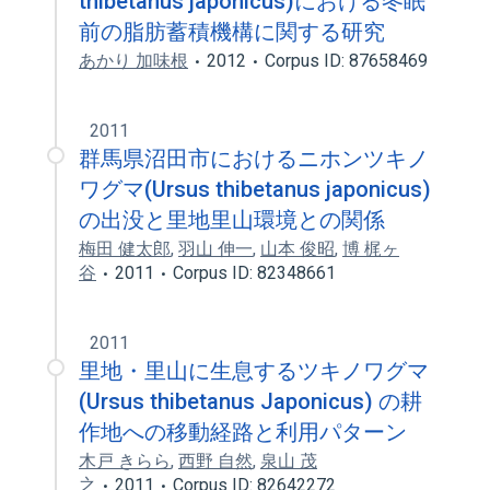
thibetanus japonicus)における冬眠
前の脂肪蓄積機構に関する研究
あかり 加味根
2012
Corpus ID: 87658469
2011
群馬県沼田市におけるニホンツキノ
ワグマ(Ursus thibetanus japonicus)
の出没と里地里山環境との関係
梅田 健太郎
,
羽山 伸一
,
山本 俊昭
,
博 梶ヶ
谷
2011
Corpus ID: 82348661
2011
里地・里山に生息するツキノワグマ
(Ursus thibetanus Japonicus) の耕
作地への移動経路と利用パターン
木戸 きらら
,
西野 自然
,
泉山 茂
之
2011
Corpus ID: 82642272