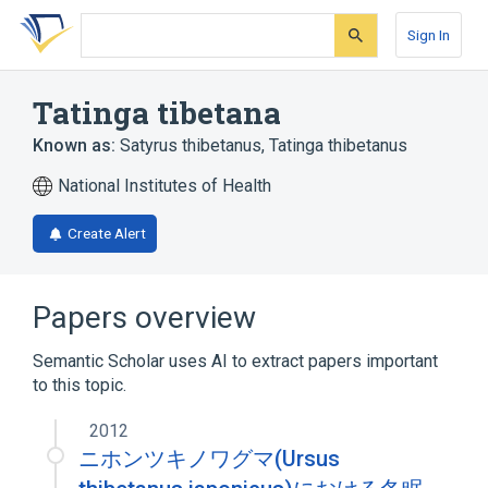
Skip
Skip
Skip
to
to
to
Sign In
search
main
account
form
content
menu
Tatinga tibetana
Known as:
Satyrus thibetanus
,
Tatinga thibetanus
National Institutes of Health
Create Alert
Papers overview
Semantic Scholar uses AI to extract papers important
to this topic.
2012
ニホンツキノワグマ(Ursus