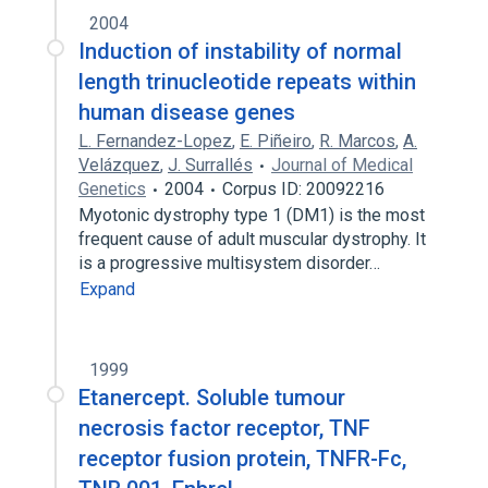
2004
Induction of instability of normal
length trinucleotide repeats within
human disease genes
L. Fernandez-Lopez
,
E. Piñeiro
,
R. Marcos
,
A.
Velázquez
,
J. Surrallés
Journal of Medical
Genetics
2004
Corpus ID: 20092216
Myotonic dystrophy type 1 (DM1) is the most
frequent cause of adult muscular dystrophy. It
is a progressive multisystem disorder…
Expand
1999
Etanercept. Soluble tumour
necrosis factor receptor, TNF
receptor fusion protein, TNFR-Fc,