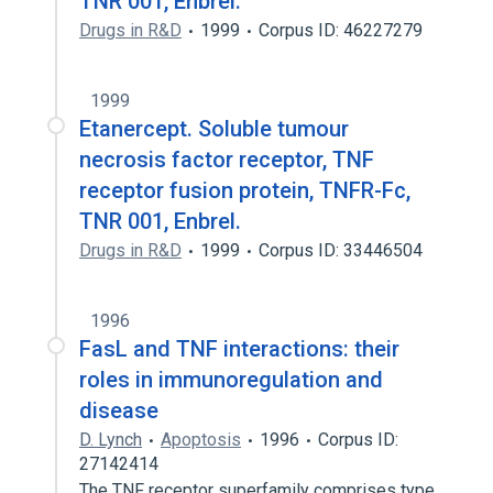
TNR 001, Enbrel.
Drugs in R&D
1999
Corpus ID: 46227279
1999
Etanercept. Soluble tumour
necrosis factor receptor, TNF
receptor fusion protein, TNFR-Fc,
TNR 001, Enbrel.
Drugs in R&D
1999
Corpus ID: 33446504
1996
FasL and TNF interactions: their
roles in immunoregulation and
disease
D. Lynch
Apoptosis
1996
Corpus ID:
27142414
The TNF receptor superfamily comprises type