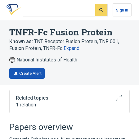
Skip
Skip
Skip
to
to
to
Sign In
search
main
account
form
content
menu
TNFR-Fc Fusion Protein
Known as:
TNT Receptor Fusion Protein
,
TNR 001
,
Fusion Protein, TNFR-Fc
Expand
National Institutes of Health
Create Alert
Related topics
1 relation
Broader
(
1
)
Papers overview
Etanercept