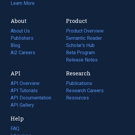
Learn More
About
Product
About Us
Product Overview
Publishers
Semantic Reader
Blog
(opens
Scholar's Hub
in
Ai2 Careers
(opens
Beta Program
a
in
Release Notes
new
a
API
Research
tab)
new
tab)
API Overview
Publications
(opens
API Tutorials
in
Research Careers
(opens
API Documentation
(opens
a
in
Resources
(opens
in
API Gallery
new
a
in
a
tab)
new
a
Help
new
tab)
new
tab)
tab)
FAQ