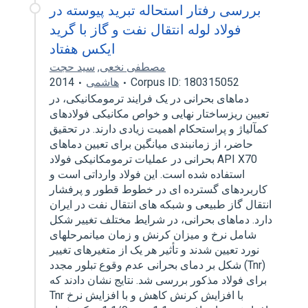
بررسی رفتار استحاله تبرید پیوسته در
فولاد لوله انتقال نفت و گاز با گرید
ایکس هفتاد
سید حجت
,
مصطفی نخعی
2014
هاشمی
Corpus ID: 180315052
دماهای بحرانی در یک فرایند ترمومکانیکی، در
تعیین ریزساختار نهایی و خواص مکانیکی فولادهای
کم⁭آلیاژ و پراستحکام اهمیت زیادی دارند. در تحقیق
حاضر، از زمانبندی میانگین برای تعیین دماهای
بحرانی در عملیات ترمومکانیکی فولاد API X70
استفاده شده است. این فولاد وارداتی است و
کاربردهای گسترده ای در خطوط قطور و پرفشار
انتقال گاز طبیعی و شبکه های انتقال نفت در ایران
دارد. دماهای بحرانی، در شرایط مختلف تغییر شکل
شامل نرخ و میزان کرنش و زمان میان⁭مرحله⁭ای
نورد تعیین شدند و تأثیر هر یک از متغیرهای تغییر
شکل بر دمای بحرانی عدم وقوع تبلور مجدد (Tnr)
برای فولاد مذکور بررسی شد. نتایج نشان دادند که
Tnr با افزایش کرنش کاهش و با افزایش نرخ