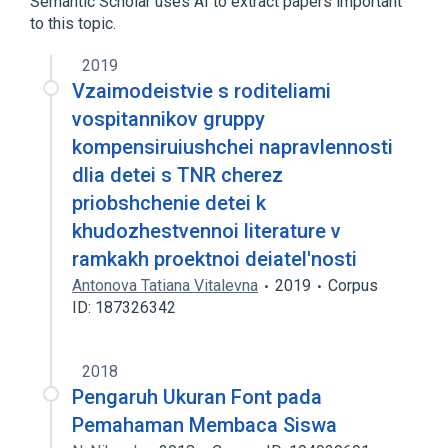
Semantic Scholar uses AI to extract papers important
to this topic.
2019
Vzaimodeistvie s roditeliami
vospitannikov gruppy
kompensiruiushchei napravlennosti
dlia detei s TNR cherez
priobshchenie detei k
khudozhestvennoi literature v
ramkakh proektnoi deiatel'nosti
Antonova Tatiana Vitalevna
2019
Corpus
ID: 187326342
2018
Pengaruh Ukuran Font pada
Pemahaman Membaca Siswa