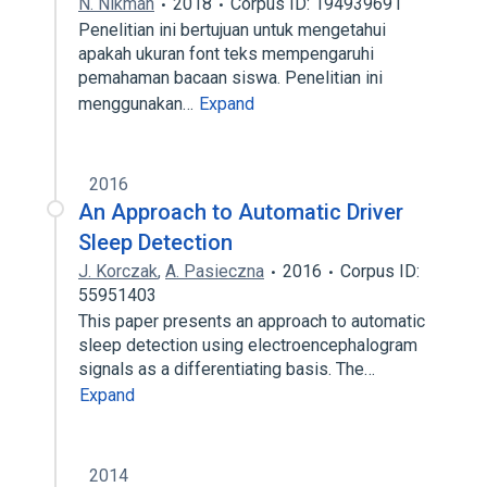
N. Nikmah
2018
Corpus ID: 194939691
Penelitian ini bertujuan untuk mengetahui
apakah ukuran font teks mempengaruhi
pemahaman bacaan siswa. Penelitian ini
menggunakan…
Expand
2016
An Approach to Automatic Driver
Sleep Detection
J. Korczak
,
A. Pasieczna
2016
Corpus ID:
55951403
This paper presents an approach to automatic
sleep detection using electroencephalogram
signals as a differentiating basis. The…
Expand
2014