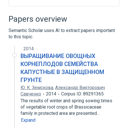
Chemical procedure
Plas
Proteins
SCnc
Papers overview
Expand
Semantic Scholar uses AI to extract papers important
to this topic.
2014
ВЫРАЩИВАНИЕ ОВОЩНЫХ
КОРНЕПЛОДОВ СЕМЕЙСТВА
КАПУСТНЫЕ В ЗАЩИЩЕННОМ
ГРУНТЕ
Ю. К. Земскова
,
Александр Викторович
Савченко
2014
Corpus ID: 89291365
The results of winter and spring sowing times
of vegetable root crops of Brassicaceae
family in protected area are presented…
Expand