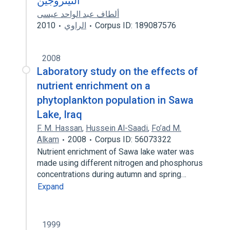
النيتروجين
ألطاف عبد الواحد عيسى
2010
الراوي
Corpus ID: 189087576
2008
Laboratory study on the effects of
nutrient enrichment on a
phytoplankton population in Sawa
Lake, Iraq
F. M. Hassan
,
Hussein Al-Saadi
,
Fo’ad M.
Alkam
2008
Corpus ID: 56073322
Nutrient enrichment of Sawa lake water was
made using different nitrogen and phosphorus
concentrations during autumn and spring…
Expand
1999