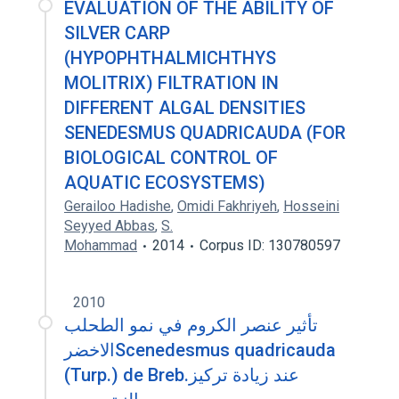
EVALUATION OF THE ABILITY OF
SILVER CARP
(HYPOPHTHALMICHTHYS
MOLITRIX) FILTRATION IN
DIFFERENT ALGAL DENSITIES
SENEDESMUS QUADRICAUDA (FOR
BIOLOGICAL CONTROL OF
AQUATIC ECOSYSTEMS)
Gerailoo Hadishe
,
Omidi Fakhriyeh
,
Hosseini
Seyyed Abbas
,
S.
Mohammad
2014
Corpus ID: 130780597
2010
تأثير عنصر الكروم في نمو الطحلب
الاخضرScenedesmus quadricauda
(Turp.) de Breb.عند زيادة تركيز