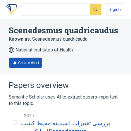
Skip
Skip
Skip
to
to
to
Sign In
search
main
account
form
content
menu
Scenedesmus quadricaudus
Known as:
Scenedesmus quadricauda
National Institutes of Health
Create Alert
Papers overview
Semantic Scholar uses AI to extract papers important
to this topic.
2017
بررسی تغییرات اسیدیته محیط کشت