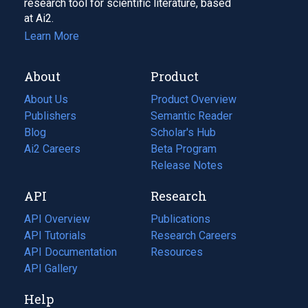
research tool for scientific literature, based
at Ai2.
Learn More
About
Product
About Us
Product Overview
Publishers
Semantic Reader
Blog
(opens
Scholar's Hub
in
Ai2 Careers
(opens
Beta Program
a
in
Release Notes
new
a
API
Research
tab)
new
tab)
API Overview
Publications
(opens
API Tutorials
in
Research Careers
(opens
API Documentation
(opens
a
in
Resources
(opens
in
API Gallery
new
a
in
a
tab)
new
a
Help
new
tab)
new