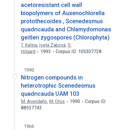
acetoresistant cell wall
biopolymers of Auxenochlorella
protothecoides , Scenedesmus
quadricauda and Chlamydomonas
geitleri zygospores (Chlorophyta)
T. Kalina
,
Iveta Žabová
,
S.
Hilgard
1993
Corpus ID: 105307728
1990
Nitrogen compounds in
heterotrophic Scenedesmus
quadricauda UAM 103
M. Avendaño
,
M. Orús
1990
Corpus ID:
88557743
1966