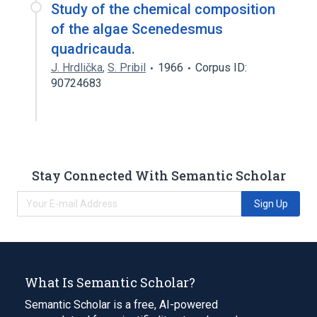
Study of the chemical composition
of the algae Scenedesmus
quadricauda.
J. Hrdlička
,
S. Pribil
1966
Corpus ID:
90724683
Stay Connected With Semantic Scholar
Sign Up
What Is Semantic Scholar?
Semantic Scholar is a free, AI-powered