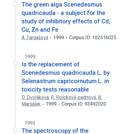
The green alga Scenedesmus
quadricauda - a subject for the
study of inhibitory effects of Cd,
Cu, Zn and Fe
A. Fargašová
1999
Corpus ID: 102516025
1999
Is the replacement of
Scenedesmus quadricauda L. by
Selenastrum capricornutum L. in
toxicity tests reasonable
D. Dvořáková
,
R. Rojícková-padrtová
,
B.
Maršálek
1999
Corpus ID: 93492020
1993
The spectroscopy of the