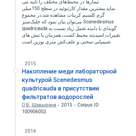
تیمارها در محیط‌های مختلف را تایید می
نماید.بیشترین مقدار کارتنوئید در سطح 150میلی
گرم کلسیم کربنات‌ مشاهده شد.در مجموع
می‌توان بیان ‌نمود که جلبک‌سبز ‌Scenedesmus
quadricauda گونه‌ای با دامنه تحمل زیاد نسبت به
تغییرات اسیدیته محیط کشت، همزمان با تنش های
شیمیایی سختی و علف‌کش متری بوزین است.
2015
Накопление меди лабораторной
культурой Scenedesmus
quadricauda в присутствии
фильтратов водорослей
О.Б. Шавырина
2015
Corpus ID:
100906052
2014