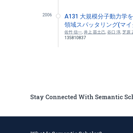
2006
A131 大規模分子動力
領域スパッタリング(マイ
佐竹 信一
,
井上 苗土己
,
谷口 淳
,
芝原 
135810837
Stay Connected With Semantic Sc