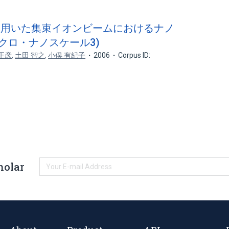
学を用いた集束イオンビームにおけるナノ
クロ・ナノスケール3)
正彦
,
土田 智之
,
小俣 有紀子
2006
Corpus ID:
holar