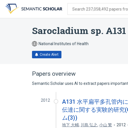
Skip
Skip
Skip
to
to
to
Search 237,058,492 papers from
search
main
account
form
content
menu
Sarocladium sp. A131
National Institutes of Health
Create Alert
Papers overview
Semantic Scholar uses AI to extract papers important 
2012
A131 水平扁平多孔管内に
伝達に関する実験的研究(
ム(3))
地下 大輔
,
川島 弘之
,
小山 繁
2012