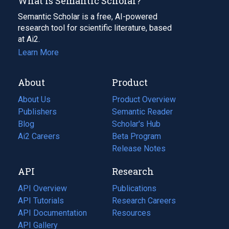
What Is Semantic Scholar?
Semantic Scholar is a free, AI-powered
research tool for scientific literature, based
at Ai2.
Learn More
About
Product
About Us
Product Overview
Publishers
Semantic Reader
Blog
(opens
Scholar's Hub
in
Ai2 Careers
(opens
Beta Program
a
in
Release Notes
new
a
API
Research
tab)
new
tab)
API Overview
Publications
(opens
API Tutorials
in
Research Careers
(opens
API Documentation
(opens
a
in
Resources
(opens
in
API Gallery
new
a
in