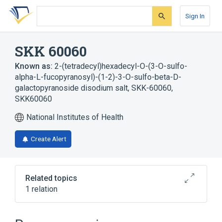
Skip
Skip
Skip
to
to
to
Sign In
search
main
account
form
content
menu
SKK 60060
Known as:
2-(tetradecyl)hexadecyl-O-(3-O-sulfo-
alpha-L-fucopyranosyl)-(1-2)-3-O-sulfo-beta-D-
galactopyranoside disodium salt
,
SKK-60060
,
SKK60060
National Institutes of Health
Create Alert
Related topics
1 relation
Broader
(
1
)