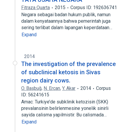
Fitraza Quarta
2015
Corpus ID: 192636741
Negara sebagai badan hukum publik, namun
dalam kenyataannya bahwa pemerintah juga
sering terlibat dalam lapangan keperdataan…
Expand
2014
The investigation of the prevalence
of subclinical ketosis in Sivas
region dairy cows.
O. Başbuğ
,
N. Ercan
,
Y. Akar
2014
Corpus
ID: 56241615
Amac: Turkiye’de subklinik ketozisin (SKK)
prevalansinin belirlenmesine yonelik sinirli
sayida calisma yapilmistir. Bu calismada…
Expand