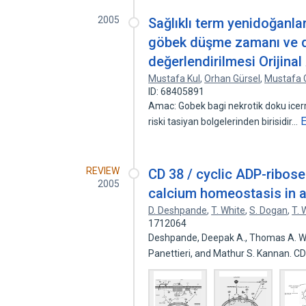
2005
Sağlıklı term yenidoğanla
göbek düşme zamanı ve diğ
değerlendirilmesi Orijinal
Mustafa Kul
,
Orhan Gürsel
,
Mustafa 
ID: 68405891
Amac: Gobek bagi nekrotik doku icer
riski tasiyan bolgelerinden birisidir…
REVIEW
CD 38 / cyclic ADP-ribose 
2005
calcium homeostasis in 
D. Deshpande
,
T. White
,
S. Dogan
,
T. 
1712064
Deshpande, Deepak A., Thomas A. Wh
Panettieri, and Mathur S. Kannan. C