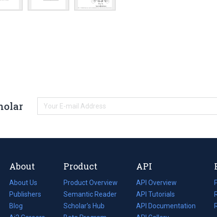
holar
About
Product
API
About Us
Product Overview
API Overview
Publishers
Semantic Reader
API Tutorials
i
Blog
(opens
Scholar's Hub
API Documentation
(opens
i