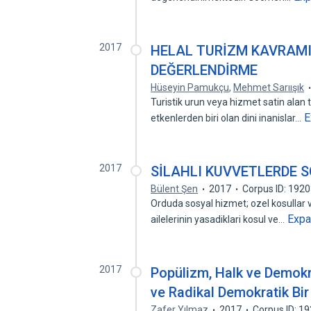
2017
HELAL TURİZM KAVRAMI 
DEĞERLENDİRME
Hüseyin Pamukçu
,
Mehmet Sarıışık
Turistik urun veya hizmet satin alan t
E
etkenlerden biri olan dini inanislar…
2017
SİLAHLI KUVVETLERDE 
Bülent Şen
2017
Corpus ID: 192
Orduda sosyal hizmet; ozel kosullar v
Exp
ailelerinin yasadiklari kosul ve…
2017
Popülizm, Halk ve Demokr
ve Radikal Demokratik Bir
Zafer Yılmaz
2017
Corpus ID: 1