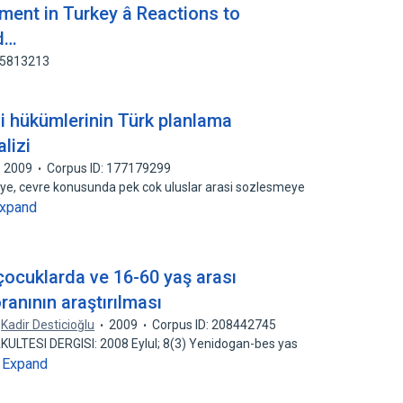
ment in Turkey â Reactions to
d…
55813213
 hükümlerinin Türk planlama
lizi
2009
Corpus ID: 177179299
rkiye, cevre konusunda pek cok uluslar arasi sozlesmeye
xpand
çocuklarda ve 16-60 yaş arası
ranının araştırılması
,
Kadir Desticioğlu
2009
Corpus ID: 208442745
KULTESI DERGISI: 2008 Eylul; 8(3) Yenidogan-bes yas
Expand
…