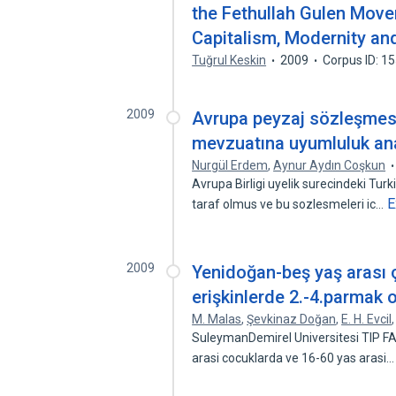
the Fethullah Gulen Move
Capitalism, Modernity an
Tuğrul Keskin
2009
Corpus ID: 1
2009
Avrupa peyzaj sözleşmesi
mevzuatına uyumluluk ana
Nurgül Erdem
,
Aynur Aydın Coşkun
Avrupa Birligi uyelik surecindeki Tu
E
taraf olmus ve bu sozlesmeleri ic…
2009
Yenidoğan-beş yaş arası 
erişkinlerde 2.-4.parmak o
M. Malas
,
Şevkinaz Doğan
,
E. H. Evcil
SuleymanDemirel Universitesi TIP FA
arasi cocuklarda ve 16-60 yas arasi