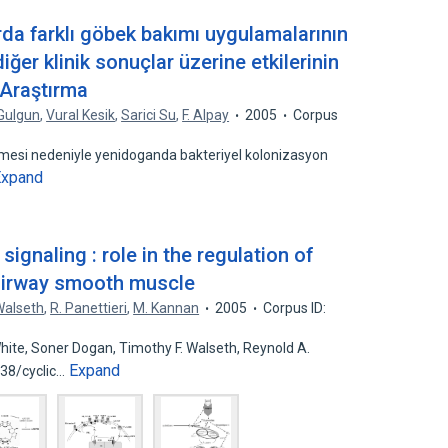
rda farklı göbek bakımı uygulamalarının
er klinik sonuçlar üzerine etkilerinin
 Araştırma
Gulgun
,
Vural Kesik
,
Sarici Su
,
F. Alpay
2005
Corpus
mesi nedeniyle yenidoganda bakteriyel kolonizasyon
Expand
signaling : role in the regulation of
airway smooth muscle
Walseth
,
R. Panettieri
,
M. Kannan
2005
Corpus ID:
ite, Soner Dogan, Timothy F. Walseth, Reynold A.
Expand
D38/cyclic…