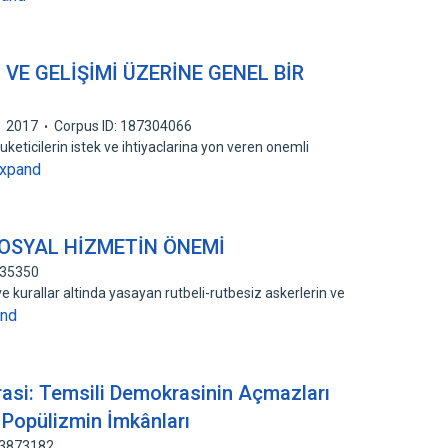
VE GELİŞİMİ ÜZERİNE GENEL BİR
2017
Corpus ID: 187304066
uketicilerin istek ve ihtiyaclarina yon veren onemli
xpand
SOSYAL HİZMETİN ÖNEMİ
035350
e kurallar altinda yasayan rutbeli-rutbesiz askerlerin ve
and
asi: Temsili Demokrasinin Açmazları
 Popülizmin İmkânları
93873182