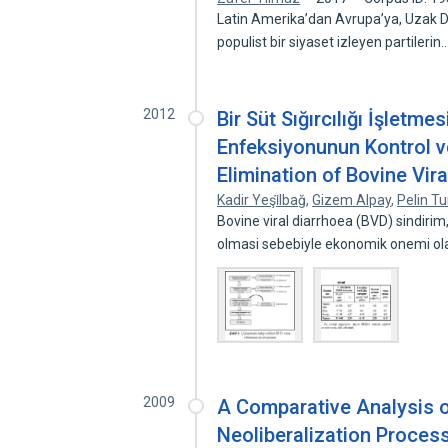
Latin Amerika’dan Avrupa’ya, Uzak
populist bir siyaset izleyen partilerin
2012
Bir Süt Sığırcılığı İşletm
Enfeksiyonunun Kontrol v
Elimination of Bovine Vira
Kadir Yeşi̇lbağ
,
Gizem Alpay
,
Pelin T
Bovine viral diarrhoea (BVD) sindiri
olmasi sebebiyle ekonomik onemi o
2009
A Comparative Analysis o
Neoliberalization Process