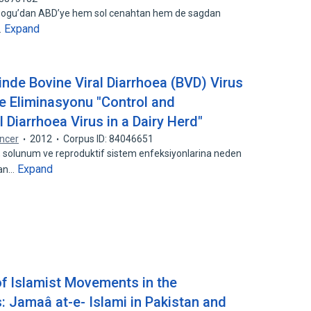
 Dogu’dan ABD’ye hem sol cenahtan hem de sagdan
Expand
…
esinde Bovine Viral Diarrhoea (BVD) Virus
e Eliminasyonu "Control and
l Diarrhoea Virus in a Dairy Herd"
uncer
2012
Corpus ID: 84046651
m, solunum ve reproduktif sistem enfeksiyonlarina neden
Expand
lan…
f Islamist Movements in the
: Jamaâ at-e- Islami in Pakistan and