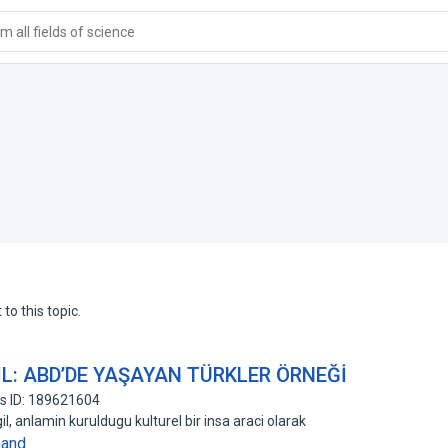
 all fields of science
to this topic.
İL: ABD’DE YAŞAYAN TÜRKLER ÖRNEĞİ
s ID: 189621604
gil, anlamin kuruldugu kulturel bir insa araci olarak
pand