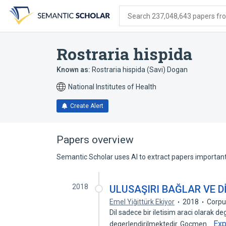
Skip
Skip
Skip
to
to
to
Search 237,048,643 papers from
search
main
account
form
content
menu
Rostraria hispida
Known as:
Rostraria hispida (Savi) Dogan
National Institutes of Health
Create Alert
Papers overview
Semantic Scholar uses AI to extract papers important 
2018
ULUSAŞIRI BAĞLAR VE D
Emel Yiğittürk Ekiyor
2018
Corpu
Dil sadece bir iletisim araci olarak de
Ex
degerlendirilmektedir. Gocmen…