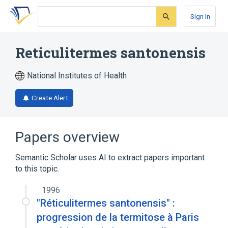
Skip
Skip
Skip
to
to
to
Sign In
search
main
account
form
content
menu
Reticulitermes santonensis
National Institutes of Health
Create Alert
Papers overview
Semantic Scholar uses AI to extract papers important
to this topic.
1996
"Réticulitermes santonensis" :
progression de la termitose à Paris