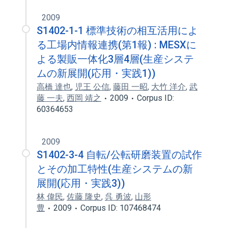
2009
S1402-1-1 標準技術の相互活用によ
る工場内情報連携(第1報) : MESXに
よる製販一体化3層4層(生産システ
ムの新展開(応用・実践1))
高橋 達也
,
児王 公信
,
藤田 一昭
,
大竹 洋介
,
武
藤 一夫
,
西岡 靖之
2009
Corpus ID:
60364653
2009
S1402-3-4 自転/公転研磨装置の試作
とその加工特性(生産システムの新
展開(応用・実践3))
林 偉民
,
佐藤 隆史
,
呉 勇波
,
山形
豊
2009
Corpus ID: 107468474