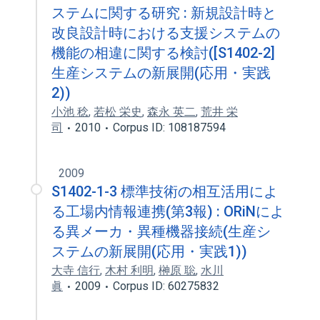
ステムに関する研究 : 新規設計時と
改良設計時における支援システムの
機能の相違に関する検討([S1402-2]
生産システムの新展開(応用・実践
2))
小池 稔
,
若松 栄史
,
森永 英二
,
荒井 栄
司
2010
Corpus ID: 108187594
2009
S1402-1-3 標準技術の相互活用によ
る工場内情報連携(第3報) : ORiNによ
る異メーカ・異種機器接続(生産シ
ステムの新展開(応用・実践1))
大寺 信行
,
木村 利明
,
榊原 聡
,
水川
眞
2009
Corpus ID: 60275832