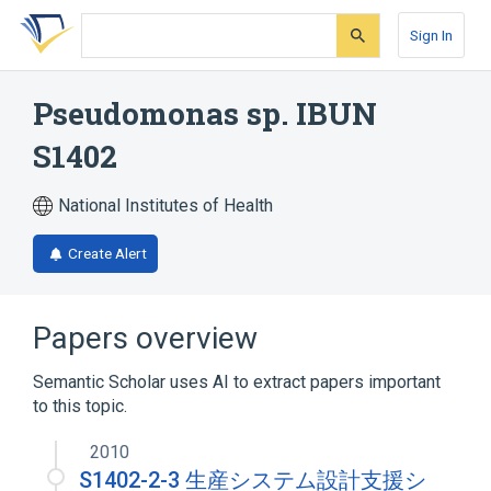
Skip
Skip
Skip
to
to
to
Sign In
search
main
account
form
content
menu
Pseudomonas sp. IBUN
S1402
National Institutes of Health
Create Alert
Papers overview
Semantic Scholar uses AI to extract papers important
to this topic.
2010
S1402-2-3 生産システム設計支援シ