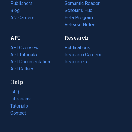
Publishers
Semantic Reader
Blog
(opens
Scholar's Hub
in
Ai2 Careers
(opens
Beta Program
a
in
Release Notes
new
a
API
Research
tab)
new
tab)
API Overview
Publications
(opens
API Tutorials
in
Research Careers
(opens
API Documentation
(opens
a
in
Resources
(opens
in
API Gallery
new
a
in
a
tab)
new
a
Help
new
tab)
new
tab)
tab)
FAQ
Librarians
Tutorials
Contact