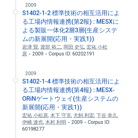
2009
S1402-1-2 標準技術の相互活用によ
る工場内情報連携(第2報) : MESXに
よる製販一体化2層3層(生産システ
ムの新展開(応用・実践1))
岩津 賢
,
渡部 裕二
,
岡田 史弘
,
宏祐 小松
原
2009
Corpus ID: 60202191
2009
S1402-1-4 標準技術の相互活用によ
る工場内情報連携(第4報) : MESX-
ORiNゲートウェイ(生産システムの
新展開(応用・実践1))
宏祐 小松原
,
木下 守克
,
犬飼 利宏
,
下谷 幸久
,
伊崎 達也
,
木村 利明
2009
Corpus ID:
60198277