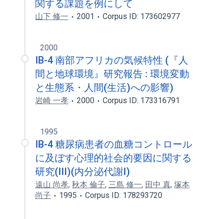
関する課題を例にして
山下 修一
2001
Corpus ID: 173602977
2000
IB-4 南部アフリカの気候特性 (『人
間と地球環境』研究報告 : 環境変動
と生態系・人間(生活)への影響)
岩崎 一孝
2000
Corpus ID: 173316791
1995
IB-4 糖尿病患者の血糖コントロール
に及ぼす心理的社会的要因に関する
研究(III)(内分泌代謝I)
遠山 尚孝
,
秋本 倫子
,
三島 修一
,
田中 真
,
塚本
尚子
1995
Corpus ID: 178293720