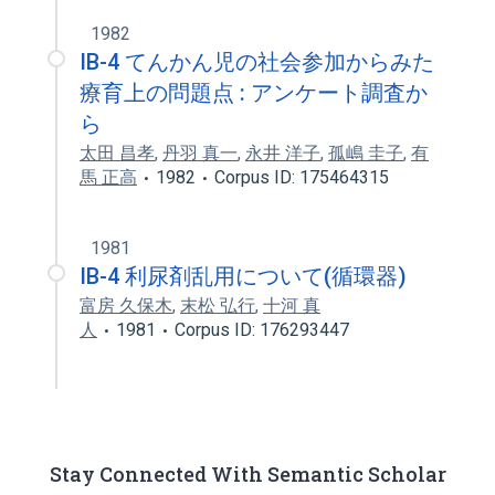
1982
IB-4 てんかん児の社会参加からみた
療育上の問題点 : アンケート調査か
ら
太田 昌孝
,
丹羽 真一
,
永井 洋子
,
孤嶋 圭子
,
有
馬 正高
1982
Corpus ID: 175464315
1981
IB-4 利尿剤乱用について(循環器)
富房 久保木
,
末松 弘行
,
十河 真
人
1981
Corpus ID: 176293447
Stay Connected With Semantic Scholar