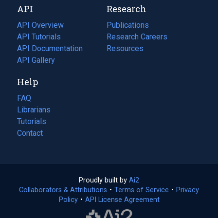
API
Research
tab)
new
tab)
API Overview
Publications
(opens
API Tutorials
in
Research Careers
(opens
API Documentation
(opens
a
in
Resources
(opens
in
API Gallery
new
a
in
a
tab)
new
a
Help
new
tab)
new
tab)
tab)
FAQ
Librarians
Tutorials
Contact
Proudly built by
Ai2
(opens
Collaborators & Attributions
•
Terms of Service
in
(opens
•
Privacy
Policy
(opens
•
API License Agreement
a
in
in
new
a