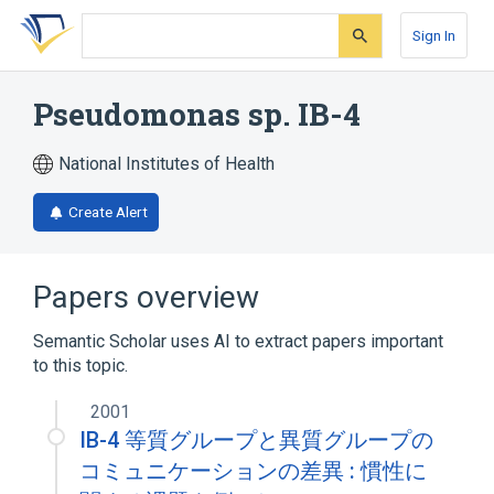
Skip
Skip
Skip
to
to
to
Sign In
search
main
account
form
content
menu
Pseudomonas sp. IB-4
National Institutes of Health
Create Alert
Papers overview
Semantic Scholar uses AI to extract papers important
to this topic.
2001
IB-4 等質グループと異質グループの
コミュニケーションの差異 : 慣性に