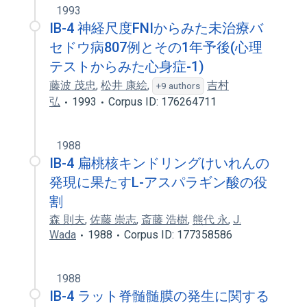
1993
IB-4 神経尺度FNIからみた未治療バ
セドウ病807例とその1年予後(心理
テストからみた心身症-1)
藤波 茂忠
,
松井 康絵
,
吉村
+9 authors
弘
1993
Corpus ID: 176264711
1988
IB-4 扁桃核キンドリングけいれんの
発現に果たすL-アスパラギン酸の役
割
森 則夫
,
佐藤 崇志
,
斎藤 浩樹
,
熊代 永
,
J.
Wada
1988
Corpus ID: 177358586
1988
IB-4 ラット脊髄髄膜の発生に関する