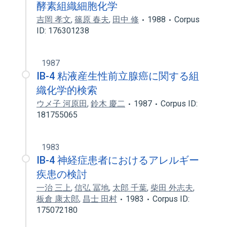
酵素組織細胞化学
吉岡 孝文
,
篠原 春夫
,
田中 修
1988
Corpus
ID: 176301238
1987
IB-4 粘液産生性前立腺癌に関する組
織化学的検索
ウメ子 河原田
,
鈴木 慶二
1987
Corpus ID:
181755065
1983
IB-4 神経症患者におけるアレルギー
疾患の検討
一治 三上
,
信弘 冨地
,
太郎 千葉
,
柴田 外志夫
,
板倉 康太郎
,
昌士 田村
1983
Corpus ID:
175072180