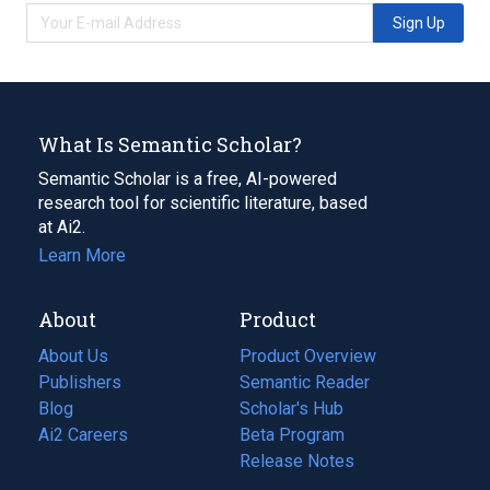
Sign Up
What Is Semantic Scholar?
Semantic Scholar is a free, AI-powered
research tool for scientific literature, based
at Ai2.
Learn More
About
Product
About Us
Product Overview
Publishers
Semantic Reader
Blog
(opens
Scholar's Hub
in
Ai2 Careers
(opens
Beta Program
a
in
Release Notes
new
a