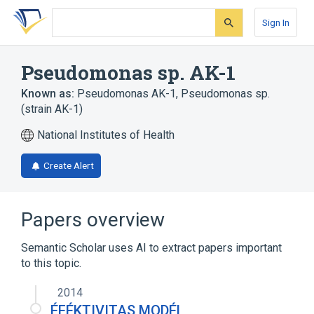
Skip
Skip
Skip
to
to
to
Sign In
search
main
account
form
content
menu
Pseudomonas sp. AK-1
Known as:
Pseudomonas AK-1
,
Pseudomonas sp.
(strain AK-1)
National Institutes of Health
Create Alert
Papers overview
Semantic Scholar uses AI to extract papers important
to this topic.
2014
ÉFÉKTIVITAS MODÉL