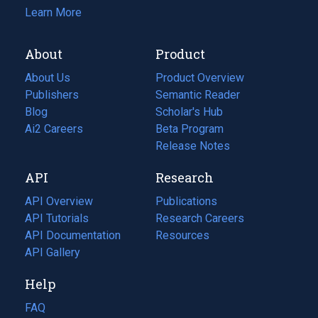
Learn More
About
Product
About Us
Product Overview
Publishers
Semantic Reader
Blog
(opens
Scholar's Hub
in
Ai2 Careers
(opens
Beta Program
a
in
Release Notes
new
a
API
Research
tab)
new
tab)
API Overview
Publications
(opens
API Tutorials
in
Research Careers
(opens
API Documentation
(opens
a
in
Resources
(opens
in
API Gallery
new
a
in
a
tab)
new
a
Help
new
tab)
new
tab)
tab)
FAQ