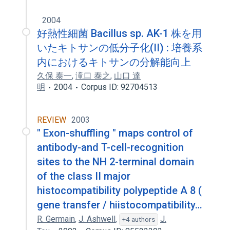
2004
好熱性細菌 Bacillus sp. AK-1 株を用
いたキトサンの低分子化(II) : 培養系
内におけるキトサンの分解能向上
久保 泰一
,
滝口 泰之
,
山口 達
明
2004
Corpus ID: 92704513
REVIEW
2003
" Exon-shuffling " maps control of
antibody-and T-cell-recognition
sites to the NH 2-terminal domain
of the class II major
histocompatibility polypeptide A 8 (
gene transfer / hiistocompatibility…
R. Germain
,
J. Ashwell
,
J.
+4 authors