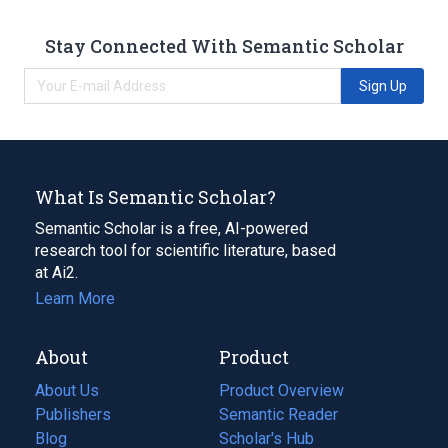
Stay Connected With Semantic Scholar
Sign Up
What Is Semantic Scholar?
Semantic Scholar is a free, AI-powered
research tool for scientific literature, based
at Ai2.
Learn More
About
Product
About Us
Product Overview
Publishers
Semantic Reader
Blog
(opens
Scholar's Hub