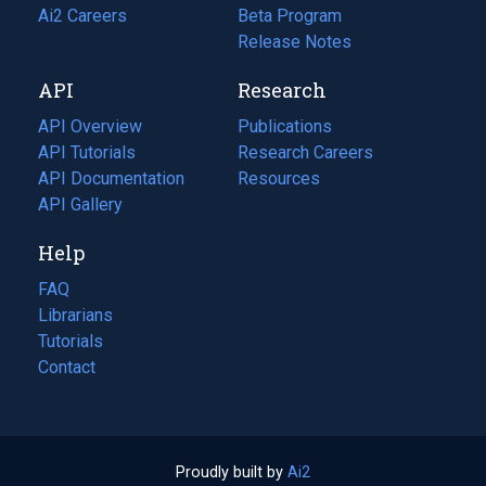
in
Ai2 Careers
(opens
Beta Program
a
in
Release Notes
new
a
API
Research
tab)
new
tab)
API Overview
Publications
(opens
API Tutorials
in
Research Careers
(opens
API Documentation
(opens
a
in
Resources
(opens
in
API Gallery
new
a
in
a
tab)
new
a
Help
new
tab)
new
tab)
tab)
FAQ
Librarians
Tutorials
Contact
Proudly built by
Ai2
(opens