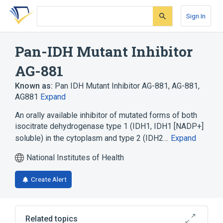
Skip
Skip
Skip
to
to
to
Sign In
search
main
account
form
content
menu
Pan-IDH Mutant Inhibitor
AG-881
Known as:
Pan IDH Mutant Inhibitor AG-881
,
AG-881
,
AG881
Expand
An orally available inhibitor of mutated forms of both
isocitrate dehydrogenase type 1 (IDH1, IDH1 [NADP+]
soluble) in the cytoplasm and type 2 (IDH2…
Expand
National Institutes of Health
Create Alert
Related topics