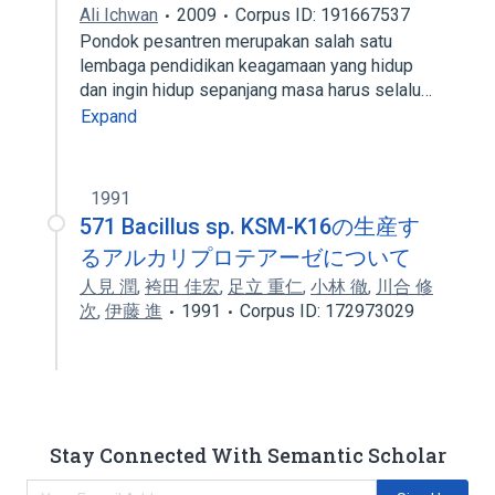
Ali Ichwan
2009
Corpus ID: 191667537
Pondok pesantren merupakan salah satu
lembaga pendidikan keagamaan yang hidup
dan ingin hidup sepanjang masa harus selalu…
Expand
1991
571 Bacillus sp. KSM-K16の生産す
るアルカリプロテアーゼについて
人見 潤
,
袴田 佳宏
,
足立 重仁
,
小林 徹
,
川合 修
次
,
伊藤 進
1991
Corpus ID: 172973029
Stay Connected With Semantic Scholar