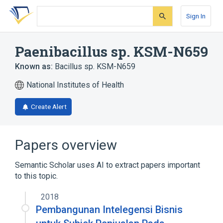
Skip
Skip
Skip
to
to
to
Sign In
search
main
account
form
content
menu
Paenibacillus sp. KSM-N659
Known as:
Bacillus sp. KSM-N659
National Institutes of Health
Create Alert
Papers overview
Semantic Scholar uses AI to extract papers important
to this topic.
2018
Pembangunan Intelegensi Bisnis