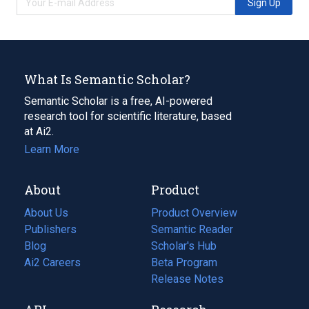
Sign Up
What Is Semantic Scholar?
Semantic Scholar is a free, AI-powered
research tool for scientific literature, based
at Ai2.
Learn More
About
Product
About Us
Product Overview
Publishers
Semantic Reader
Blog
(opens
Scholar's Hub
in
Ai2 Careers
(opens
Beta Program
a
in
Release Notes
new
a