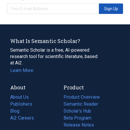
Sign Up
What Is Semantic Scholar?
Semantic Scholar is a free, AI-powered
research tool for scientific literature, based
at Ai2.
Learn More
About
Product
About Us
Product Overview
Publishers
Semantic Reader
Blog
(opens
Scholar's Hub
in
Ai2 Careers
(opens
Beta Program
a
in
Release Notes