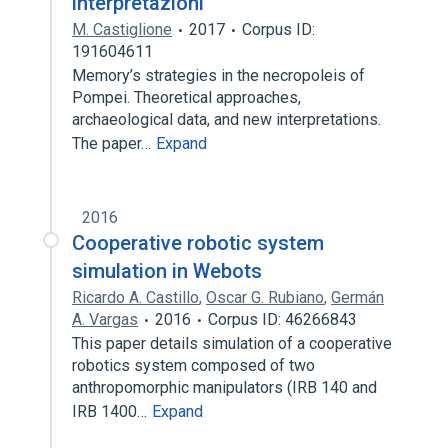
interpretazioni
M. Castiglione
2017
Corpus ID:
191604611
Memory’s strategies in the necropoleis of
Pompei. Theoretical approaches,
archaeological data, and new interpretations.
The paper…
Expand
2016
Cooperative robotic system
simulation in Webots
Ricardo A. Castillo
,
Oscar G. Rubiano
,
Germán
A. Vargas
2016
Corpus ID: 46266843
This paper details simulation of a cooperative
robotics system composed of two
anthropomorphic manipulators (IRB 140 and
IRB 1400…
Expand