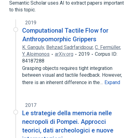
Semantic Scholar uses AI to extract papers important
to this topic.
2019
Computational Tactile Flow for
Anthropomorphic Grippers
K. Ganguly
,
Behzad Sadrfaridpour
,
C. Fermüller
,
Y. Aloimonos
arXiv.org
2019
Corpus ID:
84187288
Grasping objects requires tight integration
between visual and tactile feedback. However,
there is an inherent difference in the…
Expand
2017
Le strategie della memoria nelle
necropoli di Pompei. Approcci
teorici, dati archeologici e nuove