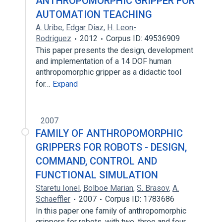
ANTHROPOMORPHIC GRIPPER FOR
AUTOMATION TEACHING
A. Uribe
,
Edgar Diaz
,
H. Leon-
Rodriguez
2012
Corpus ID: 49536909
This paper presents the design, development
and implementation of a 14 DOF human
anthropomorphic gripper as a didactic tool
for…
Expand
2007
FAMILY OF ANTHROPOMORPHIC
GRIPPERS FOR ROBOTS - DESIGN,
COMMAND, CONTROL AND
FUNCTIONAL SIMULATION
Staretu Ionel
,
Bolboe Marian
,
S. Brasov
,
A.
Schaeffler
2007
Corpus ID: 1783686
In this paper one family of anthropomorphic
grippers for robots, with two, three and four