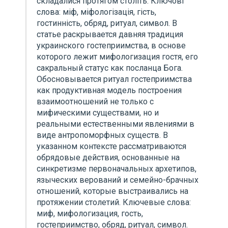
складалися протягом століть. Ключові
слова: міф, міфологізація, гість,
гостинність, обряд, ритуал, символ. В
статье раскрывается давняя традиция
украинского гостеприимства, в основе
которого лежит мифологизация гостя, его
сакральный статус как посланца Бога.
Обосновывается ритуал гостеприимства
как продуктивная модель построения
взаимоотношений не только с
мифическими существами, но и
реальными естественными явлениями в
виде антропоморфных существ. В
указанном контексте рассматриваются
обрядовые действия, основанные на
синкретизме первоначальных архетипов,
языческих верований и семейно-брачных
отношений, которые выстраивались на
протяжении столетий. Ключевые слова:
миф, мифологизация, гость,
гостеприимство, обряд, ритуал, символ.