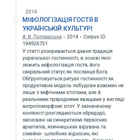
2014
МІФОЛОГІЗАЦІЯ ГОСТЯ В
УКРАЇНСЬКІЙ КУЛЬТУРІ
А. В. Поплавська
2014
Corpus ID:
194926731
У статті розкривається давня традиція
української гостинності, в основі якої
лежить міфологізація гостя, його
сакральний статус як посланця Бога.
Обґрунтовується ритуал гостинності як
продуктивна модель побудови взаємин не
лише з міфічними істотами, але й
реальними природними явищами у вигляді
антропоморфних істот. У зазначеному
контексті розглядаються обрядодії,
засновані на синкретизмі первісних
архетипів, язичницьких вірувань та
сімейно- шлюбних відносин, які