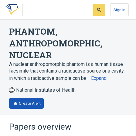
Skip
Skip
Skip
to
to
to
Sign In
search
main
account
form
content
menu
PHANTOM,
ANTHROPOMORPHIC,
NUCLEAR
A nuclear anthropomorphic phantom is a human tissue
facsimile that contains a radioactive source or a cavity
in which a radioactive sample can be…
Expand
National Institutes of Health
Create Alert
Papers overview