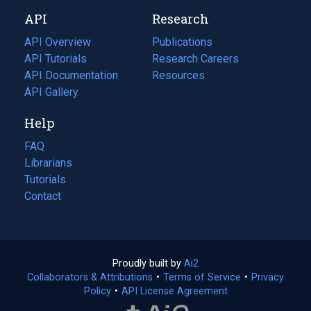
new
a
API
Research
tab)
new
tab)
API Overview
Publications
(opens
API Tutorials
in
Research Careers
(opens
API Documentation
(opens
a
in
Resources
(opens
in
API Gallery
new
a
in
a
tab)
new
a
Help
new
tab)
new
tab)
tab)
FAQ
Librarians
Tutorials
Contact
Proudly built by
Ai2
(opens
Collaborators & Attributions
•
Terms of Service
in
(opens
•
Privacy
Policy
(opens
•
API License Agreement
a
in
in
new
a