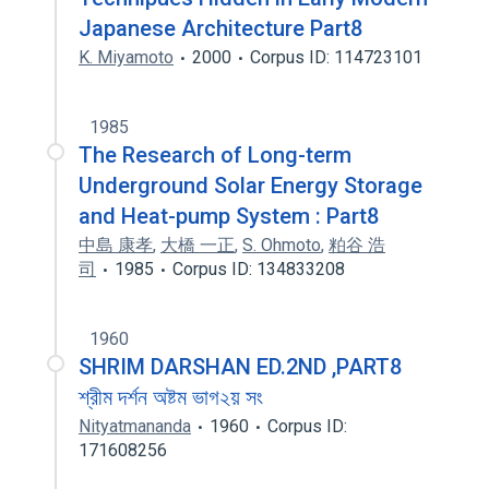
Japanese Architecture Part8
K. Miyamoto
2000
Corpus ID: 114723101
1985
The Research of Long-term
Underground Solar Energy Storage
and Heat-pump System : Part8
中島 康孝
,
大橋 一正
,
S. Ohmoto
,
粕谷 浩
司
1985
Corpus ID: 134833208
1960
SHRIM DARSHAN ED.2ND ,PART8
শ্রীম দর্শন অষ্টম ভাগ২য় সং
Nityatmananda
1960
Corpus ID:
171608256