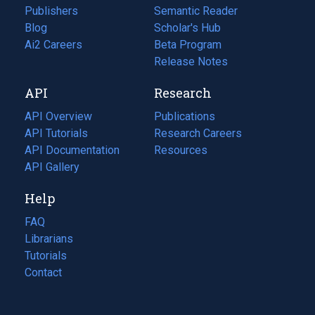
Publishers
Semantic Reader
Blog
(opens
Scholar's Hub
in
Ai2 Careers
(opens
Beta Program
a
in
Release Notes
new
a
API
Research
tab)
new
tab)
API Overview
Publications
(opens
API Tutorials
in
Research Careers
(opens
API Documentation
(opens
a
in
Resources
(opens
in
API Gallery
new
a
in
a
tab)
new
a
Help
new
tab)
new
tab)
tab)
FAQ
Librarians
Tutorials
Contact