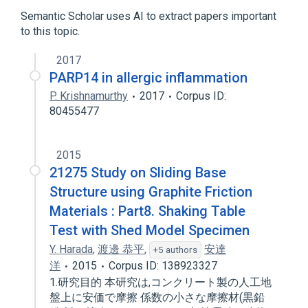
Genes
Semantic Scholar uses AI to extract papers important
to this topic.
2017
PARP14 in allergic inflammation
P. Krishnamurthy
2017
Corpus ID:
80455477
2015
21275 Study on Sliding Base
Structure using Graphite Friction
Materials : Part8. Shaking Table
Test with Shed Model Specimen
Y. Harada
,
渡邊 恭平
,
安達
+5 authors
洋
2015
Corpus ID: 138923327
1.研究目的 本研究は,コンクリート製の人工地
盤上に安価で摩擦 係数の小さな摩擦材(黒鉛