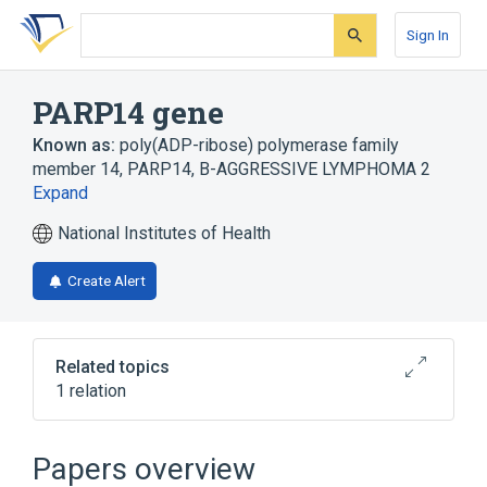
Skip
Skip
Skip
to
to
to
Sign In
search
main
account
form
content
menu
PARP14 gene
Known as:
poly(ADP-ribose) polymerase family
member 14
,
PARP14
,
B-AGGRESSIVE LYMPHOMA 2
Expand
National Institutes of Health
Create Alert
Related topics
1 relation
Broader
(
1
)
Papers overview