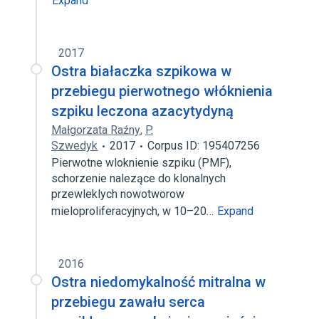
Expand
2017
Ostra białaczka szpikowa w
przebiegu pierwotnego włóknienia
szpiku leczona azacytydyną
Małgorzata Raźny
,
P.
Szwedyk
2017
Corpus ID: 195407256
Pierwotne wloknienie szpiku (PMF),
schorzenie nalezące do klonalnych
przewleklych nowotworow
mieloproliferacyjnych, w 10–20…
Expand
2016
Ostra niedomykalność mitralna w
przebiegu zawału serca