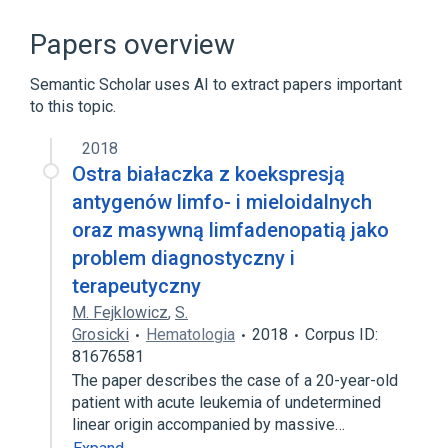
ACnc
Antibodies
Hypersensitivity
IgE Ab
Papers overview
Expand
Semantic Scholar uses AI to extract papers important
to this topic.
2018
Ostra białaczka z koekspresją
antygenów limfo- i mieloidalnych
oraz masywną limfadenopatią jako
problem diagnostyczny i
terapeutyczny
M. Fejklowicz
,
S.
Grosicki
Hematologia
2018
Corpus ID:
81676581
The paper describes the case of a 20-year-old
patient with acute leukemia of undetermined
linear origin accompanied by massive…