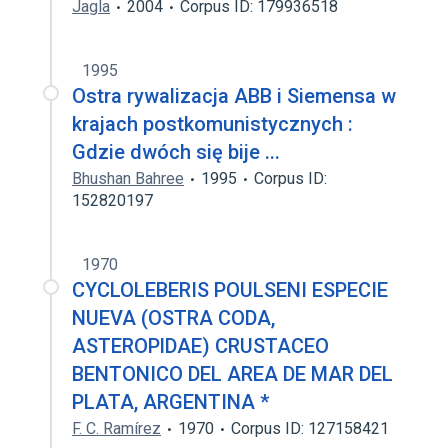
Jagla
2004
Corpus ID: 179936518
1995
Ostra rywalizacja ABB i Siemensa w
krajach postkomunistycznych :
Gdzie dwóch się bije ...
Bhushan Bahree
1995
Corpus ID:
152820197
1970
CYCLOLEBERIS POULSENI ESPECIE
NUEVA (OSTRA CODA,
ASTEROPlDAE) CRUSTACEO
BENTONICO DEL AREA DE MAR DEL
PLATA, ARGENTINA *
F. C. Ramírez
1970
Corpus ID: 127158421