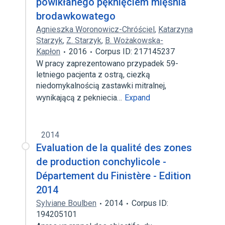
powikłanego pęknięciem mięśnia
brodawkowatego
Agnieszka Woronowicz-Chróściel
,
Katarzyna
Starzyk
,
Z. Starzyk
,
B. Wożakowska-
Kapłon
2016
Corpus ID: 217145237
W pracy zaprezentowano przypadek 59-
letniego pacjenta z ostrą, ciezką
niedomykalnością zastawki mitralnej,
wynikającą z pekniecia…
Expand
2014
Evaluation de la qualité des zones
de production conchylicole -
Département du Finistère - Edition
2014
Sylviane Boulben
2014
Corpus ID:
194205101