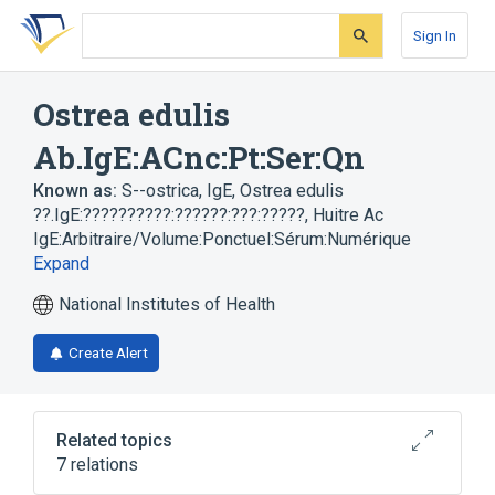
Skip
Skip
Skip
to
to
to
Sign In
search
main
account
form
content
menu
Ostrea edulis
Ab.IgE:ACnc:Pt:Ser:Qn
Known as:
S--ostrica, IgE
,
Ostrea edulis
??.IgE:??????????:??????:???:?????
,
Huitre Ac
IgE:Arbitraire/Volume:Ponctuel:Sérum:Numérique
Expand
National Institutes of Health
Create Alert
Related topics
7 relations