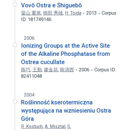
Vovô Ostra e Shiguebô
畠山 重篤
,
徳田 秀雄
,
H. Toida
2013
Corpus
ID: 181749146
2006
Ionizing Groups at the Active Site
of the Alkaline Phosphatase from
Ostrea cucullate
陈巧
,
王勤
,
廖金花
,
陈清西
2006
Corpus ID:
82411048
2004
Roślinność kserotermiczna
występująca na wzniesieniu Ostra
Góra
R. Kostuch
,
A. Misztal
,
S.