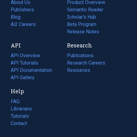
About Us
Product Overview
Publishers
Semantic Reader
Blog
(opens
Scholar's Hub
in
Ai2 Careers
(opens
Beta Program
a
in
Release Notes
new
a
API
Research
tab)
new
tab)
API Overview
Publications
(opens
API Tutorials
in
Research Careers
(opens
API Documentation
(opens
a
in
Resources
(opens
in
API Gallery
new
a
in
a
tab)
new
a
Help
new
tab)
new
tab)
tab)
FAQ
Librarians
Tutorials
Contact