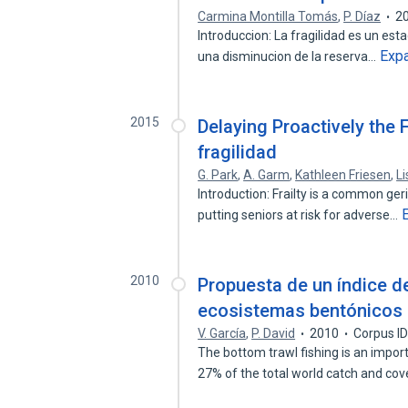
Carmina Montilla Tomás
,
P. Díaz
2
Introduccion: La fragilidad es un es
Exp
una disminucion de la reserva…
2015
Delaying Proactively the 
fragilidad
G. Park
,
A. Garm
,
Kathleen Friesen
,
L
Introduction: Frailty is a common ger
putting seniors at risk for adverse…
2010
Propuesta de un índice de
ecosistemas bentónicos a
V. García
,
P. David
2010
Corpus I
The bottom trawl fishing is an impo
27% of the total world catch and co