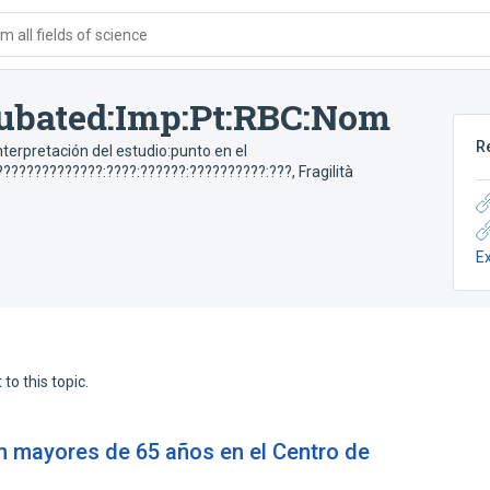
 all fields of science
cubated:Imp:Pt:RBC:Nom
R
terpretación del estudio:punto en el
??????????????:????:??????:??????????:???
,
Fragilità
E
to this topic.
en mayores de 65 años en el Centro de