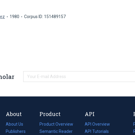
uez
1980
Corpus ID: 151489157
holar
About
Product
API
About Us
Product Overview
API Overview
Publishers
Semantic Reader
API Tutorials
i