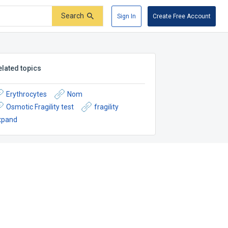
Search
Sign In
Create Free Account
elated topics
Erythrocytes
Nom
Osmotic Fragility test
fragility
xpand