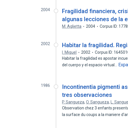
2004
Fragilidad financiera, cri
algunas lecciones de la e
M. Aglietta
2004
Corpus ID: 177
2002
Habitar la fragilidad. Re
I. Miguel
2002
Corpus ID: 16450
Habitar la fragilidad es apostar incu
Exp
del cuerpo y el espacio virtual…
1986
Incontinentia pigmenti as
tres observaciones
P. Sangueza
,
O. Sangueza
,
L. Sangu
Observation chez 3 enfants presenta
la surface du coups a la maniere d'