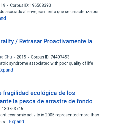
019
Corpus ID: 196508393
tado asociado al envejecimiento que se caracteriza por
and
Frailty / Retrasar Proactivamente la
isa Chu
2015
Corpus ID: 74407453
iatric syndrome associated with poor quality of life
Expand
 fragilidad ecológica de los
nte la pesca de arrastre de fondo
D: 130753746
rtant economic activity in 2005 represented more than
Expand
vers…