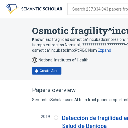
Skip
Skip
Skip
to
to
to
Search 237,034,043 papers from
search
main
account
form
content
menu
Osmotic fragility^in
Known as:
fragilidad osmótica^incubado:impresión/in
tiempo:eritrocitos:Nominal:
,
???????????? ?????????^
osmotica^Incubato:Imp:Pt:RBC:Nom
Expand
National Institutes of Health
Create Alert
Papers overview
Semantic Scholar uses AI to extract papers important 
2019
Detección de fragilidad 
Salud de Beniopa