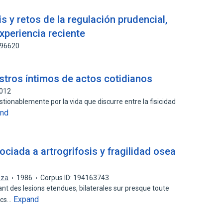
sis y retos de la regulación prudencial,
xperiencia reciente
896620
gistros íntimos de actos cotidianos
1012
estionablemente por la vida que discurre entre la fisicidad
and
ociada a artrogrifosis y fragilidad osea
eza
1986
Corpus ID: 194163743
nt des lesions etendues, bilaterales sur presque toute
Expand
arcs…